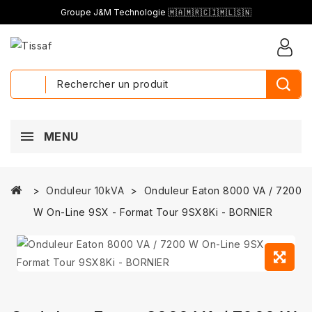
Groupe J&M Technologie 🇲🇦🇲🇷🇨🇮🇲🇱🇸🇳
MENU
Onduleur 10kVA
Onduleur Eaton 8000 VA / 7200
W On-Line 9SX - Format Tour 9SX8Ki - BORNIER