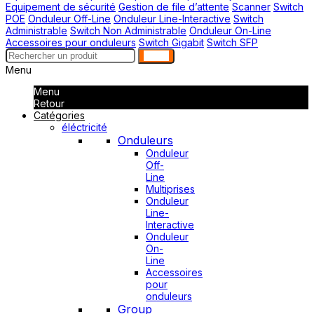
Equipement de sécurité
Gestion de file d’attente
Scanner
Switch
POE
Onduleur Off-Line
Onduleur Line-Interactive
Switch
Administrable
Switch Non Administrable
Onduleur On-Line
Accessoires pour onduleurs
Switch Gigabit
Switch SFP
search
Menu
Menu
Retour
Catégories
éléctricité
Onduleurs
Onduleur
Off-
Line
Multiprises
Onduleur
Line-
Interactive
Onduleur
On-
Line
Accessoires
pour
onduleurs
Group