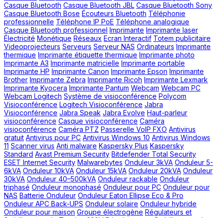
Casque Bluetooth
Casque Bluetooth JBL
Casque Bluetooth Sony
Casque Bluetooth Bose
Écouteurs Bluetooth
Téléphonie
professionnelle
Téléphone IP PoE
Téléphone analogique
Casque Bluetooth professionnel
Imprimante
Imprimante laser
Électricité
Monétique
Réseaux
Ecran Interactif
Totem publicitaire
Videoprojecteurs
Serveurs
Serveur NAS
Ordinateurs
Imprimante
thermique
Imprimante étiquette thermique
Imprimante photo
Imprimante A3
Imprimante matricielle
Imprimante portable
Imprimante HP
Imprimante Canon
Imprimante Epson
Imprimante
Brother
Imprimante Zebra
Imprimante Ricoh
Imprimante Lexmark
Imprimante Kyocera
Imprimante Pantum
Webcam
Webcam PC
Webcam Logitech
Système de visioconférence
Polycom
Visioconférence
Logitech Visioconférence
Jabra
Visioconférence
Jabra Speak
Jabra Evolve
Haut-parleur
visioconférence
Casque visioconférence
Caméra
visioconférence
Caméra PTZ
Passerelle VoIP FXO
Antivirus
gratuit
Antivirus pour PC
Antivirus Windows 10
Antivirus Windows
11
Scanner virus
Anti malware
Kaspersky Plus
Kaspersky
Standard
Avast Premium Security
Bitdefender Total Security
ESET Internet Security
Malwarebytes
Onduleur 3kVA
Onduleur 5-
6kVA
Onduleur 10kVA
Onduleur 15kVA
Onduleur 20kVA
Onduleur
30kVA
Onduleur 40–500kVA
Onduleur rackable
Onduleur
triphasé
Onduleur monophasé
Onduleur pour PC
Onduleur pour
NAS
Batterie Onduleur
Onduleur Eaton Ellipse Eco & Pro
Onduleur APC Back-UPS
Onduleur solaire
Onduleur hybride
Onduleur pour maison
Groupe électrogène
Régulateurs et