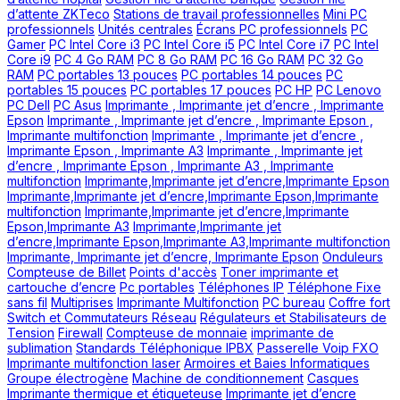
d’attente ZKTeco
Stations de travail professionnelles
Mini PC
professionnels
Unités centrales
Écrans PC professionnels
PC
Gamer
PC Intel Core i3
PC Intel Core i5
PC Intel Core i7
PC Intel
Core i9
PC 4 Go RAM
PC 8 Go RAM
PC 16 Go RAM
PC 32 Go
RAM
PC portables 13 pouces
PC portables 14 pouces
PC
portables 15 pouces
PC portables 17 pouces
PC HP
PC Lenovo
PC Dell
PC Asus
Imprimante , Imprimante jet d’encre , Imprimante
Epson
Imprimante , Imprimante jet d’encre , Imprimante Epson ,
Imprimante multifonction
Imprimante , Imprimante jet d’encre ,
Imprimante Epson , Imprimante A3
Imprimante , Imprimante jet
d’encre , Imprimante Epson , Imprimante A3 , Imprimante
multifonction
Imprimante,Imprimante jet d’encre,Imprimante Epson
Imprimante,Imprimante jet d’encre,Imprimante Epson,Imprimante
multifonction
Imprimante,Imprimante jet d’encre,Imprimante
Epson,Imprimante A3
Imprimante,Imprimante jet
d’encre,Imprimante Epson,Imprimante A3,Imprimante multifonction
Imprimante, Imprimante jet d’encre, Imprimante Epson
Onduleurs
Compteuse de Billet
Points d'accès
Toner imprimante et
cartouche d’encre
Pc portables
Téléphones IP
Téléphone Fixe
sans fil
Multiprises
Imprimante Multifonction
PC bureau
Coffre fort
Switch et Commutateurs Réseau
Régulateurs et Stabilisateurs de
Tension
Firewall
Compteuse de monnaie
imprimante de
sublimation
Standards Téléphonique IPBX
Passerelle Voip FXO
Imprimante multifonction laser
Armoires et Baies Informatiques
Groupe électrogène
Machine de conditionnement
Casques
Imprimante thermique et étiqueteuse
Imprimante jet d’encre