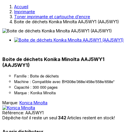
Accueil
Imprimante
Toner imprimante et cartouche d’encre
Boite de déchets Konika Minolta AAJ5WY1 (AAJ5WY1)
Boite de déchets Konika Minolta AAJ5WY1
(AAJ5WY1)
Famille : Boite de déchets
Machine : Compatible avec BH308e/368e/458e/558e/658e"
Capacité : 300 000 pages
Marque : Konika Minolta
Marque:
Konica Minolta
Référence:
AAJ5WY1
Dépêche-toi! il reste un seul
342
Articles restent en stock!
Au prix distributeur