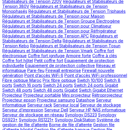
Stabilisateurs de Tension 220V
Régulateurs et Stabilisateurs de
Tension 380V
Régulateurs et Stabilisateurs de Tension
Monophasés
Régulateurs et Stabilisateurs de Tension Triphasés
Régulateurs et Stabilisateurs de Tension pour Maison
Régulateurs et Stabilisateurs de Tension Groupe Électrogène
Régulateurs et Stabilisateurs de Tension pour Climatiseur
Régulateurs et Stabilisateurs de Tension pour Réfrigérateur
Régulateurs et Stabilisateurs de Tension APC
Régulateurs et
Stabilisateurs de Tension Delta
Régulateurs et Stabilisateurs de
Tension Kebo
Régulateurs et Stabilisateurs de Tension Tosun
Régulateurs et Stabilisateurs de Tension Vmark
Coffre fort
électronique
Coffre fort ignifuge
Armoire forte
Coffre à clés
Coffre fort hôtel
Petit coffre fort
Équipement de protection
individuelle
Équipement de protection collective
Réseau et
informatique
Pare-feu
Firewall entreprise
Firewall nouvelle
génération
Point d’accès WiFi 6
Point d’accès WiFi professionnel
Fibre optique Maroc
Prix fibre optique
Switch 10/100
Switch 8
ports
Switch 16 ports
Switch 24 ports
Switch 24 ports Gigabit
Switch 48 ports
Switch 48 ports Gigabit
Switch Gigabit Ethernet
Projecteur
Projecteur portable
Mini projecteur
Rétroprojecteur
Projecteur epson
Projecteur samsung
Datashow
Serveur
informatique
Serveur rack
Serveur local
Serveur de stockage
Serveur d’impression
Serveur Dell
Serveur HP
NAS informatique
Serveur de stockage en réseau
Synology DS223
Synology
DS923+
Synology RS1221+
Synology DiskStation
Système de
gestion de file d’attente
Borne de file d’attente
Gestion file
d’attente hôpital
Gestion file d’attente banque
Gestion file