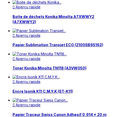
Aperçu rapide

Boite de déchets Konika Minolta A7XWWY2
(A7XWWY2)
Aperçu rapide

Papier Sublimation Transjet ECO (2100SB95162)
Aperçu rapide

Toner Konika Minolta TN118 (A3VW050)
Aperçu rapide

Encre Isonik K11 C.M.Y.K (ST-K11)
Aperçu rapide

Papier Traceur Swiss Canon Adhesif 0,914 x 20 m