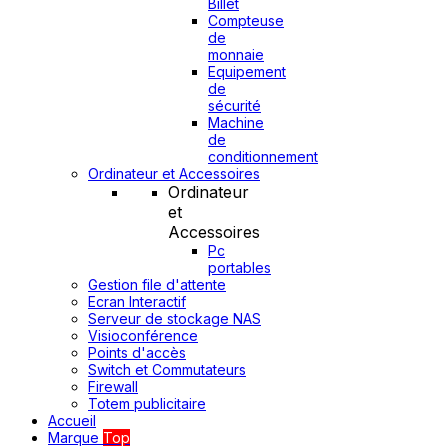
Billet
Compteuse
de
monnaie
Equipement
de
sécurité
Machine
de
conditionnement
Ordinateur et Accessoires
Ordinateur
et
Accessoires
Pc
portables
Gestion file d'attente
Ecran Interactif
Serveur de stockage NAS
Visioconférence
Points d'accès
Switch et Commutateurs
Firewall
Totem publicitaire
Accueil
Marque
Top