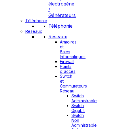
électrogène
/
Générateurs
Téléphonie
Téléphonie
Réseaux
Réseaux
Armoires
et
Baies
Informatiques
Firewall
Points
d'accès
Switch
et
Commutateurs
Réseau
Switch
Administrable
Switch
Gigabit
Switch
Non
Administrable