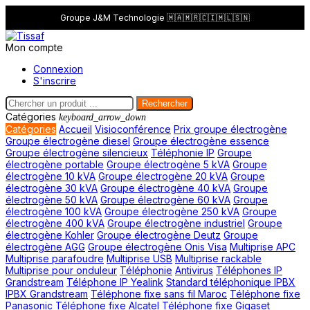
Groupe J&M Technologie 🇲🇦🇲🇷🇨🇮🇲🇱🇸🇳
Mon compte
Connexion
S'inscrire
Rechercher
Catégories
keyboard_arrow_down
Catégories
Accueil
Visioconférence
Prix groupe électrogène
Groupe électrogène diesel
Groupe électrogène essence
Groupe électrogène silencieux
Téléphonie IP
Groupe
électrogène portable
Groupe électrogène 5 kVA
Groupe
électrogène 10 kVA
Groupe électrogène 20 kVA
Groupe
électrogène 30 kVA
Groupe électrogène 40 kVA
Groupe
électrogène 50 kVA
Groupe électrogène 60 kVA
Groupe
électrogène 100 kVA
Groupe électrogène 250 kVA
Groupe
électrogène 400 kVA
Groupe électrogène industriel
Groupe
électrogène Kohler
Groupe électrogène Deutz
Groupe
électrogène AGG
Groupe électrogène Onis Visa
Multiprise APC
Multiprise parafoudre
Multiprise USB
Multiprise rackable
Multiprise pour onduleur
Téléphonie
Antivirus
Téléphones IP
Grandstream
Téléphone IP Yealink
Standard téléphonique IPBX
IPBX Grandstream
Téléphone fixe sans fil Maroc
Téléphone fixe
Panasonic
Téléphone fixe Alcatel
Téléphone fixe Gigaset