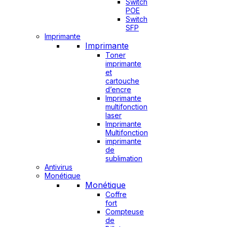
Switch
POE
Switch
SFP
Imprimante
Imprimante
Toner
imprimante
et
cartouche
d’encre
Imprimante
multifonction
laser
Imprimante
Multifonction
imprimante
de
sublimation
Antivirus
Monétique
Monétique
Coffre
fort
Compteuse
de