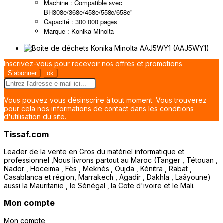
Machine : Compatible avec
BH308e/368e/458e/558e/658e"
Capacité : 300 000 pages
Marque : Konika Minolta
Inscrivez-vous pour recevoir nos offres et promotions
Vous pouvez vous désinscrire à tout moment. Vous trouverez
pour cela nos informations de contact dans les conditions
d'utilisation du site.
Tissaf.com
Leader de la vente en Gros du matériel informatique et
professionnel ,Nous livrons partout au Maroc (Tanger , Tétouan ,
Nador , Hoceima , Fès , Meknès , Oujda , Kénitra , Rabat ,
Casablanca et région, Marrakech , Agadir , Dakhla , Laâyoune)
aussi la Mauritanie , le Sénégal , la Cote d'ivoire et le Mali.
Mon compte
Mon compte