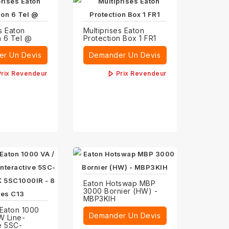
s Eaton
Multiprises Eaton
n 6 Tel @
Protection Box 1 FR1
r Un Devis
Demander Un Devis
Prix Revendeur
Prix Revendeur
Eaton Hotswap MBP
3000 Bornier (HW) -
MBP3KIH
Eaton 1000
Demander Un Devis
W Line-
ve 5SC-