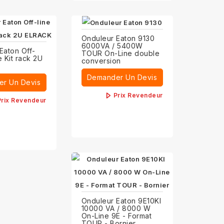
Onduleur Eaton 9130
6000VA / 5400W
Eaton Off-
TOUR On-Line double
se Kit rack 2U
conversion
Demander Un Devis
r Un Devis
Prix Revendeur
Prix Revendeur
Onduleur Eaton 9E10KI
10000 VA / 8000 W
On-Line 9E - Format
TOUR - Bornier