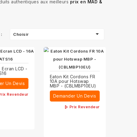
oduits authentiques aux meilleurs
prix en MAD &

Choisir
 :
 Ecran LCD -
S16
Eaton Kit Cordons FR
10A pour Hotswap
r Un Devis
MBP - (CBLMBP10EU)
Prix Revendeur
Demander Un Devis
Prix Revendeur