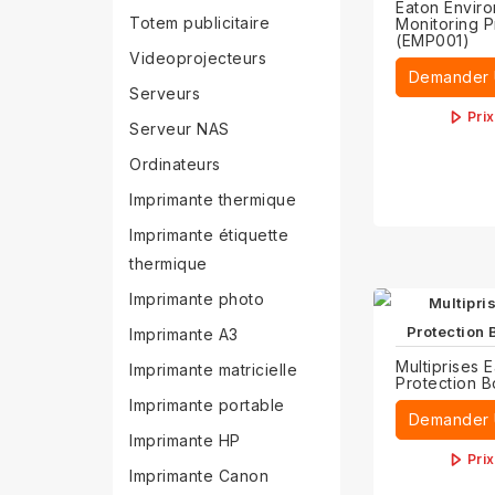
Eaton Envir
Totem publicitaire
Monitoring 
(EMP001)
Videoprojecteurs
Demander 
Serveurs
Pri
Serveur NAS
Ordinateurs
Imprimante thermique
Imprimante étiquette
thermique
Imprimante photo
Imprimante A3
Multiprises 
Imprimante matricielle
Protection 
Imprimante portable
Demander 
Imprimante HP
Pri
Imprimante Canon