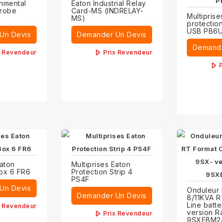
onmental
Eaton Industrial Relay
Probe
Card-MS (INDRELAY-
Multiprise
MS)
protectio
USB PB6
Un Devis
Demander Un Devis
Demande
x Revendeur
Prix Revendeur
Eaton
Multiprises Eaton
Box 6 FR6
Protection Strip 4
PS4F
Un Devis
Onduleur 
Demander Un Devis
8/11KVA R
Line batt
x Revendeur
version R
Prix Revendeur
9SXEBM2