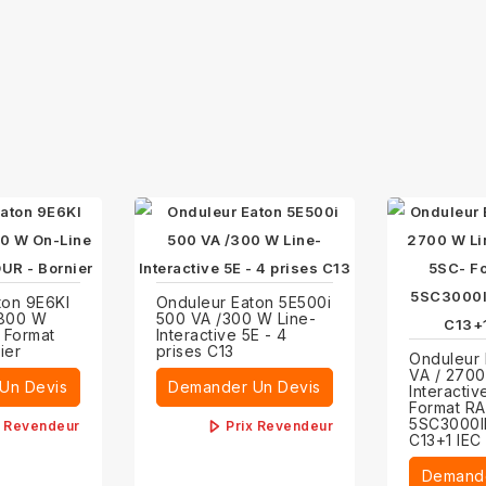
ton 9E6KI
Onduleur Eaton 5E500i
4800 W
500 VA /300 W Line-
 Format
Interactive 5E - 4
ier
prises C13
Onduleur
VA / 2700
Un Devis
Demander Un Devis
Interacti
Format R
5SC3000IR
x Revendeur
Prix Revendeur
C13+1 IEC
Demande