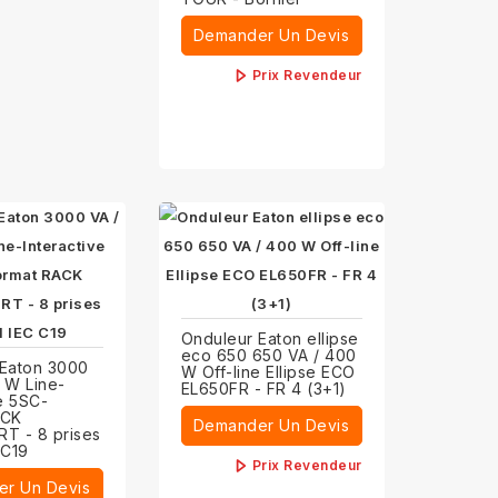
Demander Un Devis
Prix Revendeur
Onduleur Eaton ellipse
eco 650 650 VA / 400
 Eaton 3000
W Off-line Ellipse ECO
 W Line-
EL650FR - FR 4 (3+1)
ve 5SC-
ACK
Demander Un Devis
T - 8 prises
 C19
Prix Revendeur
r Un Devis