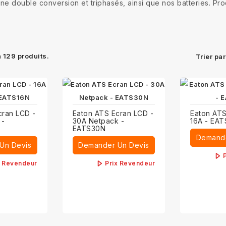
line double conversion et triphasés, ainsi que nos batteries. Pr
 a 129 produits.
Trier par
cran LCD -
Eaton ATS Ecran LCD -
Eaton ATS
 -
30A Netpack -
16A - EAT
EATS30N
Demande
Un Devis
Demander Un Devis
x Revendeur
Prix Revendeur