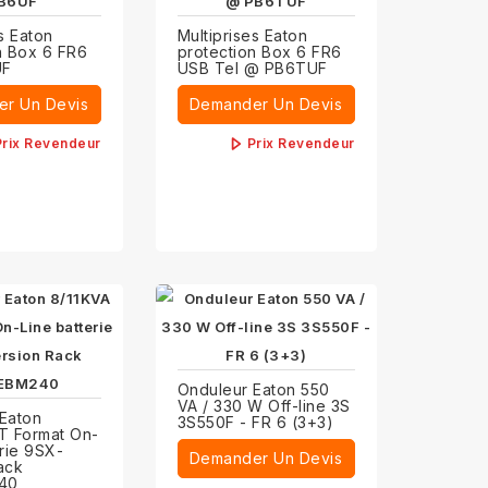
s Eaton
Multiprises Eaton
n Box 6 FR6
protection Box 6 FR6
UF
USB Tel @ PB6TUF
r Un Devis
Demander Un Devis
Prix Revendeur
Prix Revendeur
Onduleur Eaton 550
VA / 330 W Off-line 3S
Eaton
3S550F - FR 6 (3+3)
T Format On-
erie 9SX-
Demander Un Devis
ack
40