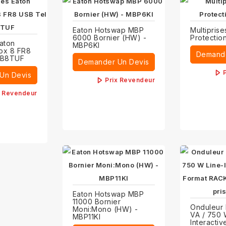
Eaton Hotswap MBP
Multiprise
6000 Bornier (HW) -
Protectio
Eaton
MBP6KI
Box 8 FR8
Demande
PB8TUF
Demander Un Devis
Un Devis
Prix Revendeur
x Revendeur
Eaton Hotswap MBP
11000 Bornier
Onduleur 
Moni:Mono (HW) -
VA / 750 
MBP11KI
Interacti