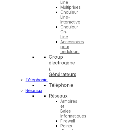
Line
Multiprises
Onduleur
Line-
Interactive
Onduleur
On-
Line
Accessoires
pour
onduleurs
Group
électrogène
/
Générateurs
Téléphonie
Téléphonie
Réseaux
Réseaux
Armoires
et
Baies
Informatiques
Firewall
Points