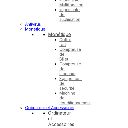
Multifonction
imprimante
de
sublimation
Antivirus
Monétique
Monétique
Coffre
fort
Compteuse
de
Billet
Compteuse
de
monnaie
Equipement
de
sécurité
Machine
de
conditionnement
Ordinateur et Accessoires
Ordinateur
et
Accessoires