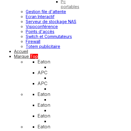
Pc
portables
Gestion file d'attente
Ecran Interactif
Serveur de stockage NAS
Visioconférence
Points d'accès
Switch et Commutateurs
Firewall
Totem publicitaire
Accueil
Marque
Top
Eaton
APC
APC
Eaton
Eaton
Eaton
Eaton