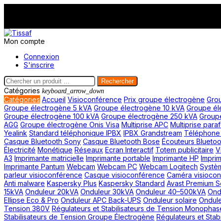
Mon compte
Connexion
S'inscrire
Rechercher
Catégories
keyboard_arrow_down
Catégories
Accueil
Visioconférence
Prix groupe électrogène
Grou
Groupe électrogène 5 kVA
Groupe électrogène 10 kVA
Groupe él
Groupe électrogène 100 kVA
Groupe électrogène 250 kVA
Group
AGG
Groupe électrogène Onis Visa
Multiprise APC
Multiprise para
Yealink
Standard téléphonique IPBX
IPBX Grandstream
Téléphone f
Casque Bluetooth Sony
Casque Bluetooth Bose
Écouteurs Bluetoo
Électricité
Monétique
Réseaux
Ecran Interactif
Totem publicitaire
V
A3
Imprimante matricielle
Imprimante portable
Imprimante HP
Impri
Imprimante Pantum
Webcam
Webcam PC
Webcam Logitech
Systè
parleur visioconférence
Casque visioconférence
Caméra visioco
Anti malware
Kaspersky Plus
Kaspersky Standard
Avast Premium S
15kVA
Onduleur 20kVA
Onduleur 30kVA
Onduleur 40–500kVA
Ond
Ellipse Eco & Pro
Onduleur APC Back-UPS
Onduleur solaire
Ondule
Tension 380V
Régulateurs et Stabilisateurs de Tension Monophas
Stabilisateurs de Tension Groupe Électrogène
Régulateurs et Stab