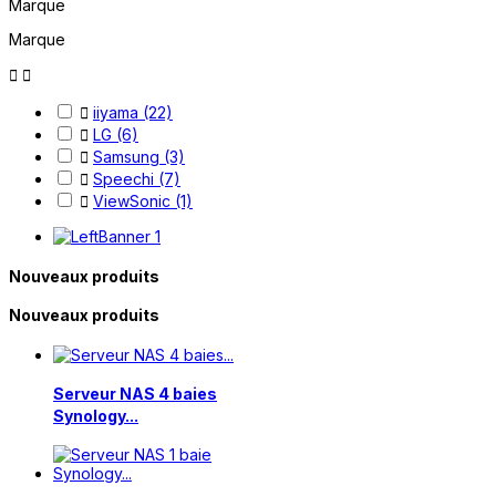
Marque
Marque


iiyama
(22)

LG
(6)

Samsung
(3)

Speechi
(7)

ViewSonic
(1)

Nouveaux produits
Nouveaux produits
Serveur NAS 4 baies
Synology...