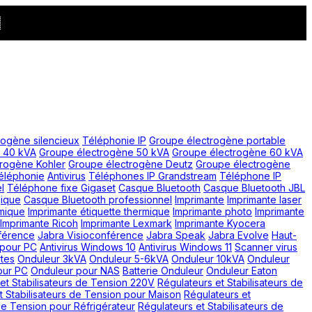

rogène silencieux
Téléphonie IP
Groupe électrogène portable
 40 kVA
Groupe électrogène 50 kVA
Groupe électrogène 60 kVA
rogène Kohler
Groupe électrogène Deutz
Groupe électrogène
éléphonie
Antivirus
Téléphones IP Grandstream
Téléphone IP
l
Téléphone fixe Gigaset
Casque Bluetooth
Casque Bluetooth JBL
ique
Casque Bluetooth professionnel
Imprimante
Imprimante laser
rmique
Imprimante étiquette thermique
Imprimante photo
Imprimante
Imprimante Ricoh
Imprimante Lexmark
Imprimante Kyocera
nférence
Jabra Visioconférence
Jabra Speak
Jabra Evolve
Haut-
 pour PC
Antivirus Windows 10
Antivirus Windows 11
Scanner virus
tes
Onduleur 3kVA
Onduleur 5-6kVA
Onduleur 10kVA
Onduleur
our PC
Onduleur pour NAS
Batterie Onduleur
Onduleur Eaton
et Stabilisateurs de Tension 220V
Régulateurs et Stabilisateurs de
t Stabilisateurs de Tension pour Maison
Régulateurs et
 de Tension pour Réfrigérateur
Régulateurs et Stabilisateurs de