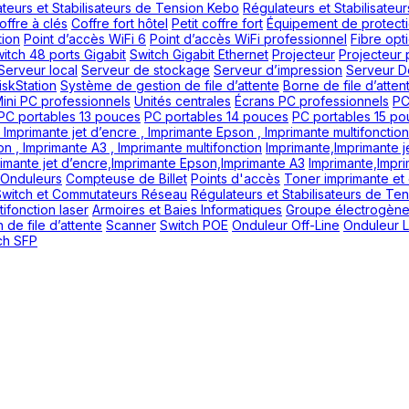
teurs et Stabilisateurs de Tension Kebo
Régulateurs et Stabilisate
offre à clés
Coffre fort hôtel
Petit coffre fort
Équipement de protecti
tion
Point d’accès WiFi 6
Point d’accès WiFi professionnel
Fibre opt
itch 48 ports Gigabit
Switch Gigabit Ethernet
Projecteur
Projecteur 
Serveur local
Serveur de stockage
Serveur d’impression
Serveur De
skStation
Système de gestion de file d’attente
Borne de file d’atten
ini PC professionnels
Unités centrales
Écrans PC professionnels
PC
PC portables 13 pouces
PC portables 14 pouces
PC portables 15 p
 Imprimante jet d’encre , Imprimante Epson , Imprimante multifonction
on , Imprimante A3 , Imprimante multifonction
Imprimante,Imprimante j
imante jet d’encre,Imprimante Epson,Imprimante A3
Imprimante,Impri
Onduleurs
Compteuse de Billet
Points d'accès
Toner imprimante et
Switch et Commutateurs Réseau
Régulateurs et Stabilisateurs de Te
ifonction laser
Armoires et Baies Informatiques
Groupe électrogèn
 de file d’attente
Scanner
Switch POE
Onduleur Off-Line
Onduleur L
ch SFP