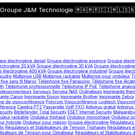
Groupe J&M Technologie 🇲🇦🇲🇷🇨🇮🇲🇱🇸
pe électrogène diesel
Groupe électrogène essence
Groupe élect
ectrogène 20 kVA
Groupe électrogène 30 kVA
Groupe électrogène
e électrogène 400 kVA
Groupe électrogène industriel
Groupe élect
foudre
Multiprise USB
Multiprise rackable
Multiprise pour onduleur
T
ixe sans fil Maroc
Téléphone fixe Panasonic
Téléphone fixe Alcate
th
Téléphonie professionnelle
Téléphone IP PoE
Téléphone analog
ideoprojecteurs
Serveurs
Serveur NAS
Ordinateurs
Imprimante the
mante Canon
Imprimante Epson
Imprimante Brother
Imprimante Zebra
me de visioconférence
Polycom Visioconférence
Logitech Visioco
nférence
Caméra PTZ
Passerelle VoIP FXO
Antivirus gratuit
Antivirus
ecurity
Bitdefender Total Security
ESET Internet Security
Malwareby
uleur rackable
Onduleur triphasé
Onduleur monophasé
Onduleur p
ur hybride
Onduleur pour maison
Groupe électrogène
Régulateurs 
és
Régulateurs et Stabilisateurs de Tension Triphasés
Régulateurs e
ilisateurs de Tension pour Climatiseur
Régulateurs et Stabilisateurs