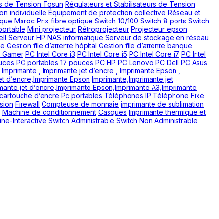
urs de Tension Tosun
Régulateurs et Stabilisateurs de Tension
on individuelle
Équipement de protection collective
Réseau et
ique Maroc
Prix fibre optique
Switch 10/100
Switch 8 ports
Switch
portable
Mini projecteur
Rétroprojecteur
Projecteur epson
ll
Serveur HP
NAS informatique
Serveur de stockage en réseau
te
Gestion file d’attente hôpital
Gestion file d’attente banque
 Gamer
PC Intel Core i3
PC Intel Core i5
PC Intel Core i7
PC Intel
ouces
PC portables 17 pouces
PC HP
PC Lenovo
PC Dell
PC Asus
Imprimante , Imprimante jet d’encre , Imprimante Epson ,
et d’encre,Imprimante Epson
Imprimante,Imprimante jet
mante jet d’encre,Imprimante Epson,Imprimante A3,Imprimante
 cartouche d’encre
Pc portables
Téléphones IP
Téléphone Fixe
nsion
Firewall
Compteuse de monnaie
imprimante de sublimation
e
Machine de conditionnement
Casques
Imprimante thermique et
ine-Interactive
Switch Administrable
Switch Non Administrable