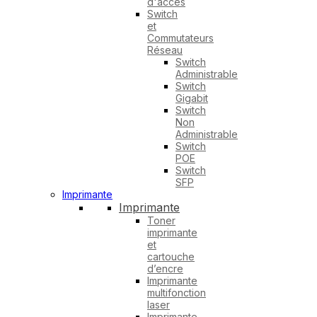
d'accès
Switch
et
Commutateurs
Réseau
Switch
Administrable
Switch
Gigabit
Switch
Non
Administrable
Switch
POE
Switch
SFP
Imprimante
Imprimante
Toner
imprimante
et
cartouche
d’encre
Imprimante
multifonction
laser
Imprimante