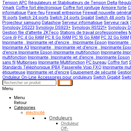
Tension APC
Régulateurs et Stabilisateurs de Tension Delta
Régula
Vmark
Coffre fort électronique
Coffre fort ignifuge
Armoire forte
C
informatique
Pare-feu
Firewall entreprise
Firewall nouvelle généra
16 ports
Switch 24 ports
Switch 24 ports Gigabit
Switch 48 ports
Sw
Projecteur samsung
Datashow
Serveur informatique
Serveur rack
Synology DS223
Synology DS923+
Synology RS1221+
Synology Di
Gestion file d’attente ZKTeco
Stations de travail professionnelles
M
Core i9
PC 4 Go RAM
PC 8 Go RAM
PC 16 Go RAM
PC 32 Go RAM
Imprimante , Imprimante jet d’encre , Imprimante Epson
Imprimante ,
Imprimante A3
Imprimante , Imprimante jet d’encre , Imprimante Eps
d’encre,Imprimante Epson,Imprimante multifonction
Imprimante,Impr
multifonction
Imprimante, Imprimante jet d’encre, Imprimante Epson
sans fil
Multiprises
Imprimante Multifonction
PC bureau
Coffre fort
Standards Téléphonique IPBX
Passerelle Voip FXO
Imprimante mult
étiqueteuse
Imprimante jet d’encre
Equipement de sécurité
Gestion
Onduleur On-Line
Accessoires pour onduleurs
Switch Gigabit
Swit
search
Menu
Menu
Retour
Catégories
éléctricité
Onduleurs
Onduleur
Off-