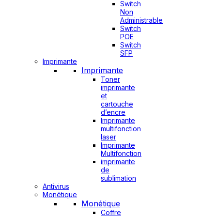
Switch
Non
Administrable
Switch
POE
Switch
SFP
Imprimante
Imprimante
Toner
imprimante
et
cartouche
d’encre
Imprimante
multifonction
laser
Imprimante
Multifonction
imprimante
de
sublimation
Antivirus
Monétique
Monétique
Coffre