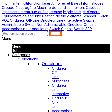
Imprimante multifonction laser
Armoires et Baies Informatiques
Groupe électrogène
Machine de conditionnement
Casques
Imprimante thermique et étiqueteuse
Imprimante jet d’encre
Equipement de sécurité
Gestion de file d’attente
Scanner
Switch
POE
Onduleur Off-Line
Onduleur Line-Interactive
Switch
Administrable
Switch Non Administrable
Onduleur On-Line
Accessoires pour onduleurs
Switch Gigabit
Switch SFP
search
Menu
Menu
Retour
Catégories
éléctricité
Onduleurs
Onduleur
Off-
Line
Multiprises
Onduleur
Line-
Interactive
Onduleur
On-
Line
Accessoires