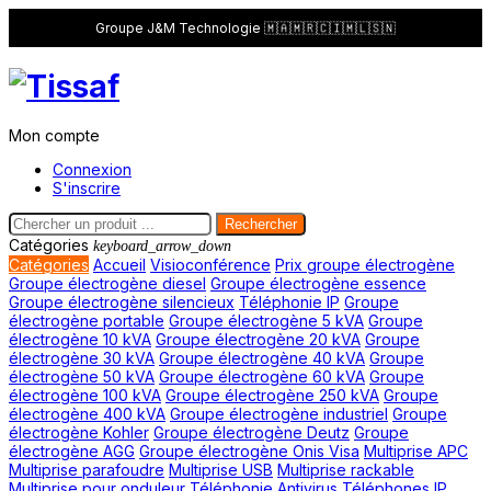
Groupe J&M Technologie 🇲🇦🇲🇷🇨🇮🇲🇱🇸🇳
Mon compte
Connexion
S'inscrire
Rechercher
Catégories
keyboard_arrow_down
Catégories
Accueil
Visioconférence
Prix groupe électrogène
Groupe électrogène diesel
Groupe électrogène essence
Groupe électrogène silencieux
Téléphonie IP
Groupe
électrogène portable
Groupe électrogène 5 kVA
Groupe
électrogène 10 kVA
Groupe électrogène 20 kVA
Groupe
électrogène 30 kVA
Groupe électrogène 40 kVA
Groupe
électrogène 50 kVA
Groupe électrogène 60 kVA
Groupe
électrogène 100 kVA
Groupe électrogène 250 kVA
Groupe
électrogène 400 kVA
Groupe électrogène industriel
Groupe
électrogène Kohler
Groupe électrogène Deutz
Groupe
électrogène AGG
Groupe électrogène Onis Visa
Multiprise APC
Multiprise parafoudre
Multiprise USB
Multiprise rackable
Multiprise pour onduleur
Téléphonie
Antivirus
Téléphones IP