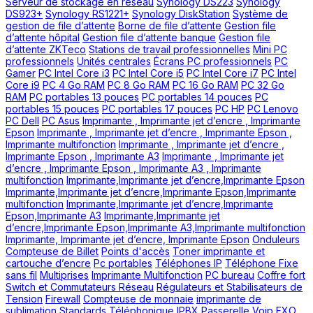
Serveur de stockage en réseau
Synology DS223
Synology
DS923+
Synology RS1221+
Synology DiskStation
Système de
gestion de file d’attente
Borne de file d’attente
Gestion file
d’attente hôpital
Gestion file d’attente banque
Gestion file
d’attente ZKTeco
Stations de travail professionnelles
Mini PC
professionnels
Unités centrales
Écrans PC professionnels
PC
Gamer
PC Intel Core i3
PC Intel Core i5
PC Intel Core i7
PC Intel
Core i9
PC 4 Go RAM
PC 8 Go RAM
PC 16 Go RAM
PC 32 Go
RAM
PC portables 13 pouces
PC portables 14 pouces
PC
portables 15 pouces
PC portables 17 pouces
PC HP
PC Lenovo
PC Dell
PC Asus
Imprimante , Imprimante jet d’encre , Imprimante
Epson
Imprimante , Imprimante jet d’encre , Imprimante Epson ,
Imprimante multifonction
Imprimante , Imprimante jet d’encre ,
Imprimante Epson , Imprimante A3
Imprimante , Imprimante jet
d’encre , Imprimante Epson , Imprimante A3 , Imprimante
multifonction
Imprimante,Imprimante jet d’encre,Imprimante Epson
Imprimante,Imprimante jet d’encre,Imprimante Epson,Imprimante
multifonction
Imprimante,Imprimante jet d’encre,Imprimante
Epson,Imprimante A3
Imprimante,Imprimante jet
d’encre,Imprimante Epson,Imprimante A3,Imprimante multifonction
Imprimante, Imprimante jet d’encre, Imprimante Epson
Onduleurs
Compteuse de Billet
Points d'accès
Toner imprimante et
cartouche d’encre
Pc portables
Téléphones IP
Téléphone Fixe
sans fil
Multiprises
Imprimante Multifonction
PC bureau
Coffre fort
Switch et Commutateurs Réseau
Régulateurs et Stabilisateurs de
Tension
Firewall
Compteuse de monnaie
imprimante de
sublimation
Standards Téléphonique IPBX
Passerelle Voip FXO