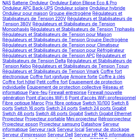
NAS
Batterie Onduleur
Onduleur Eaton Ellipse Eco & Pro
Onduleur APC Back-UPS
Onduleur solaire
Onduleur hybride
Onduleur pour maison
Groupe électrogène
Régulateurs et
Stabilisateurs de Tension 220V
Régulateurs et Stabilisateurs de
Tension 380V
Régulateurs et Stabilisateurs de Tension
Monophasés
Régulateurs et Stabilisateurs de Tension Triphasés
Régulateurs et Stabilisateurs de Tension pour Maison
Régulateurs et Stabilisateurs de Tension Groupe Électrogène
Régulateurs et Stabilisateurs de Tension pour Climatiseur
Régulateurs et Stabilisateurs de Tension pour Réfrigérateur
Régulateurs et Stabilisateurs de Tension APC
Régulateurs et
Stabilisateurs de Tension Delta
Régulateurs et Stabilisateurs de
Tension Kebo
Régulateurs et Stabilisateurs de Tension Tosun
Régulateurs et Stabilisateurs de Tension Vmark
Coffre fort
électronique
Coffre fort ignifuge
Armoire forte
Coffre à clés
Coffre fort hôtel
Petit coffre fort
Équipement de protection
individuelle
Équipement de protection collective
Réseau et
informatique
Pare-feu
Firewall entreprise
Firewall nouvelle
génération
Point d’accès WiFi 6
Point d’accès WiFi professionnel
Fibre optique Maroc
Prix fibre optique
Switch 10/100
Switch 8
ports
Switch 16 ports
Switch 24 ports
Switch 24 ports Gigabit
Switch 48 ports
Switch 48 ports Gigabit
Switch Gigabit Ethernet
Projecteur
Projecteur portable
Mini projecteur
Rétroprojecteur
Projecteur epson
Projecteur samsung
Datashow
Serveur
informatique
Serveur rack
Serveur local
Serveur de stockage
Serveur d’impression
Serveur Dell
Serveur HP
NAS informatique