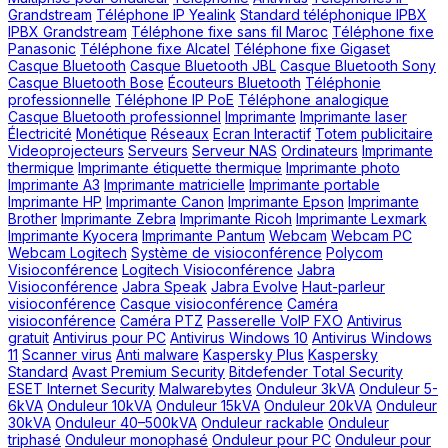
Grandstream
Téléphone IP Yealink
Standard téléphonique IPBX
IPBX Grandstream
Téléphone fixe sans fil Maroc
Téléphone fixe
Panasonic
Téléphone fixe Alcatel
Téléphone fixe Gigaset
Casque Bluetooth
Casque Bluetooth JBL
Casque Bluetooth Sony
Casque Bluetooth Bose
Écouteurs Bluetooth
Téléphonie
professionnelle
Téléphone IP PoE
Téléphone analogique
Casque Bluetooth professionnel
Imprimante
Imprimante laser
Électricité
Monétique
Réseaux
Ecran Interactif
Totem publicitaire
Videoprojecteurs
Serveurs
Serveur NAS
Ordinateurs
Imprimante
thermique
Imprimante étiquette thermique
Imprimante photo
Imprimante A3
Imprimante matricielle
Imprimante portable
Imprimante HP
Imprimante Canon
Imprimante Epson
Imprimante
Brother
Imprimante Zebra
Imprimante Ricoh
Imprimante Lexmark
Imprimante Kyocera
Imprimante Pantum
Webcam
Webcam PC
Webcam Logitech
Système de visioconférence
Polycom
Visioconférence
Logitech Visioconférence
Jabra
Visioconférence
Jabra Speak
Jabra Evolve
Haut-parleur
visioconférence
Casque visioconférence
Caméra
visioconférence
Caméra PTZ
Passerelle VoIP FXO
Antivirus
gratuit
Antivirus pour PC
Antivirus Windows 10
Antivirus Windows
11
Scanner virus
Anti malware
Kaspersky Plus
Kaspersky
Standard
Avast Premium Security
Bitdefender Total Security
ESET Internet Security
Malwarebytes
Onduleur 3kVA
Onduleur 5-
6kVA
Onduleur 10kVA
Onduleur 15kVA
Onduleur 20kVA
Onduleur
30kVA
Onduleur 40–500kVA
Onduleur rackable
Onduleur
triphasé
Onduleur monophasé
Onduleur pour PC
Onduleur pour