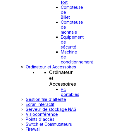
fort
Compteuse
de
Billet
Compteuse
de
monnaie
Equipement
de
sécurité
Machine
de
conditionnement
Ordinateur et Accessoires
Ordinateur
et
Accessoires
Pc
portables
Gestion file d'attente
Ecran Interactif
Serveur de stockage NAS
Visioconférence
Points d'accès
Switch et Commutateurs
Firewall