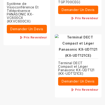
TGP700CEG)
Système de
Visioconférence Et
Demander Un Devis
Téléprésence
PANASONIC KX-
VC600CX
Prix Revendeur
(KXVC600CX)
Demander Un Devis
Prix Revendeur
Terminal DECT
Compact et Léger
Panasonic KX-UDT121
(KX-UDT121CE)
Demander Un Devis
Prix Revendeur