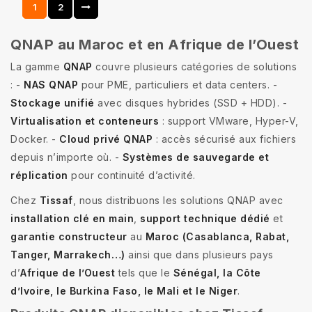
1
2
QNAP au Maroc et en Afrique de l’Ouest
La gamme
QNAP
couvre plusieurs catégories de solutions
: -
NAS QNAP
pour PME, particuliers et data centers. -
Stockage unifié
avec disques hybrides (SSD + HDD). -
Virtualisation et conteneurs
: support VMware, Hyper-V,
Docker. -
Cloud privé QNAP
: accès sécurisé aux fichiers
depuis n’importe où. -
Systèmes de sauvegarde et
réplication
pour continuité d’activité.
Chez
Tissaf
, nous distribuons les solutions QNAP avec
installation clé en main
,
support technique dédié
et
garantie constructeur
au
Maroc (Casablanca, Rabat,
Tanger, Marrakech…)
ainsi que dans plusieurs pays
d’
Afrique de l’Ouest
tels que le
Sénégal, la Côte
d’Ivoire, le Burkina Faso, le Mali et le Niger
.