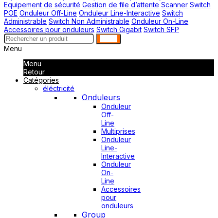
Equipement de sécurité
Gestion de file d’attente
Scanner
Switch
POE
Onduleur Off-Line
Onduleur Line-Interactive
Switch
Administrable
Switch Non Administrable
Onduleur On-Line
Accessoires pour onduleurs
Switch Gigabit
Switch SFP
search
Menu
Menu
Retour
Catégories
éléctricité
Onduleurs
Onduleur
Off-
Line
Multiprises
Onduleur
Line-
Interactive
Onduleur
On-
Line
Accessoires
pour
onduleurs
Group