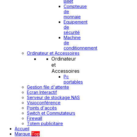
Billet
Compteuse
de
monnaie
Equipement
de
sécurité
Machine
de
conditionnement
Ordinateur et Accessoires
Ordinateur
et
Accessoires
Pc
portables
Gestion file d'attente
Ecran Interactif
Serveur de stockage NAS
Visioconférence
Points d'accès
Switch et Commutateurs
Firewall
Totem publicitaire
Accueil
Marque
Top