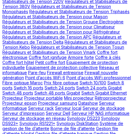
Stabilisateurs de Tension 220V
Régulateurs et Stabilisateurs de
Tension 380V
Régulateurs et Stabilisateurs de Tension
Monophasés
Régulateurs et Stabilisateurs de Tension Triphasés
Régulateurs et Stabilisateurs de Tension pour Maison
Régulateurs et Stabilisateurs de Tension Groupe Électrogène
Régulateurs et Stabilisateurs de Tension pour Climatiseur
Régulateurs et Stabilisateurs de Tension pour Réfrigérateur
Régulateurs et Stabilisateurs de Tension APC
Régulateurs et
Stabilisateurs de Tension Delta
Régulateurs et Stabilisateurs de
Tension Kebo
Régulateurs et Stabilisateurs de Tension Tosun
Régulateurs et Stabilisateurs de Tension Vmark
Coffre fort
électronique
Coffre fort ignifuge
Armoire forte
Coffre à clés
Coffre fort hôtel
Petit coffre fort
Équipement de protection
individuelle
Équipement de protection collective
Réseau et
informatique
Pare-feu
Firewall entreprise
Firewall nouvelle
génération
Point d’accès WiFi 6
Point d’accès WiFi professionnel
Fibre optique Maroc
Prix fibre optique
Switch 10/100
Switch 8
ports
Switch 16 ports
Switch 24 ports
Switch 24 ports Gigabit
Switch 48 ports
Switch 48 ports Gigabit
Switch Gigabit Ethernet
Projecteur
Projecteur portable
Mini projecteur
Rétroprojecteur
Projecteur epson
Projecteur samsung
Datashow
Serveur
informatique
Serveur rack
Serveur local
Serveur de stockage
Serveur d’impression
Serveur Dell
Serveur HP
NAS informatique
Serveur de stockage en réseau
Synology DS223
Synology
DS923+
Synology RS1221+
Synology DiskStation
Système de
gestion de file d’attente
Borne de file d’attente
Gestion file
d’attente hôpital
Gestion file d’attente banque
Gestion file