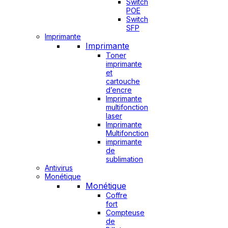
Switch
POE
Switch
SFP
Imprimante
Imprimante
Toner
imprimante
et
cartouche
d’encre
Imprimante
multifonction
laser
Imprimante
Multifonction
imprimante
de
sublimation
Antivirus
Monétique
Monétique
Coffre
fort
Compteuse
de