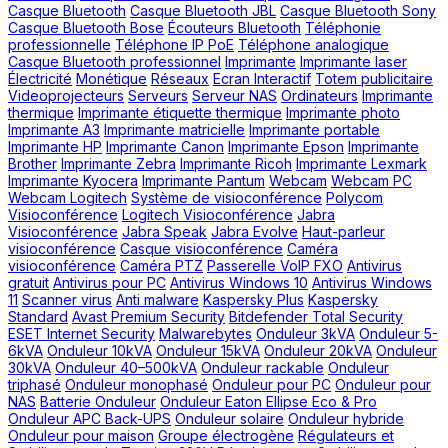
Casque Bluetooth
Casque Bluetooth JBL
Casque Bluetooth Sony
Casque Bluetooth Bose
Écouteurs Bluetooth
Téléphonie
professionnelle
Téléphone IP PoE
Téléphone analogique
Casque Bluetooth professionnel
Imprimante
Imprimante laser
Électricité
Monétique
Réseaux
Ecran Interactif
Totem publicitaire
Videoprojecteurs
Serveurs
Serveur NAS
Ordinateurs
Imprimante
thermique
Imprimante étiquette thermique
Imprimante photo
Imprimante A3
Imprimante matricielle
Imprimante portable
Imprimante HP
Imprimante Canon
Imprimante Epson
Imprimante
Brother
Imprimante Zebra
Imprimante Ricoh
Imprimante Lexmark
Imprimante Kyocera
Imprimante Pantum
Webcam
Webcam PC
Webcam Logitech
Système de visioconférence
Polycom
Visioconférence
Logitech Visioconférence
Jabra
Visioconférence
Jabra Speak
Jabra Evolve
Haut-parleur
visioconférence
Casque visioconférence
Caméra
visioconférence
Caméra PTZ
Passerelle VoIP FXO
Antivirus
gratuit
Antivirus pour PC
Antivirus Windows 10
Antivirus Windows
11
Scanner virus
Anti malware
Kaspersky Plus
Kaspersky
Standard
Avast Premium Security
Bitdefender Total Security
ESET Internet Security
Malwarebytes
Onduleur 3kVA
Onduleur 5-
6kVA
Onduleur 10kVA
Onduleur 15kVA
Onduleur 20kVA
Onduleur
30kVA
Onduleur 40–500kVA
Onduleur rackable
Onduleur
triphasé
Onduleur monophasé
Onduleur pour PC
Onduleur pour
NAS
Batterie Onduleur
Onduleur Eaton Ellipse Eco & Pro
Onduleur APC Back-UPS
Onduleur solaire
Onduleur hybride
Onduleur pour maison
Groupe électrogène
Régulateurs et