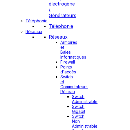
électrogène
/
Générateurs
Téléphonie
Téléphonie
Réseaux
Réseaux
Armoires
et
Baies
Informatiques
Firewall
Points
d'accès
Switch
et
Commutateurs
Réseau
Switch
Administrable
Switch
Gigabit
Switch
Non
Administrable