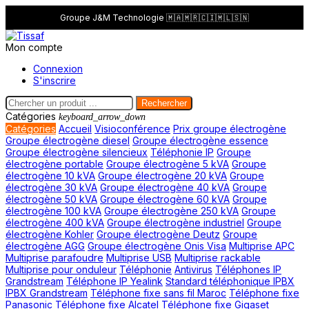
Groupe J&M Technologie 🇲🇦🇲🇷🇨🇮🇲🇱🇸🇳
Mon compte
Connexion
S'inscrire
Rechercher
Catégories
keyboard_arrow_down
Catégories
Accueil
Visioconférence
Prix groupe électrogène
Groupe électrogène diesel
Groupe électrogène essence
Groupe électrogène silencieux
Téléphonie IP
Groupe
électrogène portable
Groupe électrogène 5 kVA
Groupe
électrogène 10 kVA
Groupe électrogène 20 kVA
Groupe
électrogène 30 kVA
Groupe électrogène 40 kVA
Groupe
électrogène 50 kVA
Groupe électrogène 60 kVA
Groupe
électrogène 100 kVA
Groupe électrogène 250 kVA
Groupe
électrogène 400 kVA
Groupe électrogène industriel
Groupe
électrogène Kohler
Groupe électrogène Deutz
Groupe
électrogène AGG
Groupe électrogène Onis Visa
Multiprise APC
Multiprise parafoudre
Multiprise USB
Multiprise rackable
Multiprise pour onduleur
Téléphonie
Antivirus
Téléphones IP
Grandstream
Téléphone IP Yealink
Standard téléphonique IPBX
IPBX Grandstream
Téléphone fixe sans fil Maroc
Téléphone fixe
Panasonic
Téléphone fixe Alcatel
Téléphone fixe Gigaset