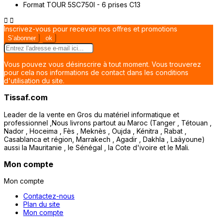


Inscrivez-vous pour recevoir nos offres et promotions
Vous pouvez vous désinscrire à tout moment. Vous trouverez
pour cela nos informations de contact dans les conditions
d'utilisation du site.
Tissaf.com
Leader de la vente en Gros du matériel informatique et
professionnel ,Nous livrons partout au Maroc (Tanger , Tétouan ,
Nador , Hoceima , Fès , Meknès , Oujda , Kénitra , Rabat ,
Casablanca et région, Marrakech , Agadir , Dakhla , Laâyoune)
aussi la Mauritanie , le Sénégal , la Cote d'ivoire et le Mali.
Mon compte
Mon compte
Contactez-nous
Plan du site
Mon compte