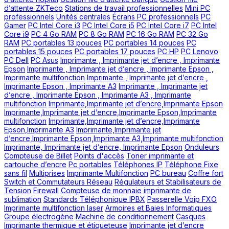
d’attente ZKTeco
Stations de travail professionnelles
Mini PC
professionnels
Unités centrales
Écrans PC professionnels
PC
Gamer
PC Intel Core i3
PC Intel Core i5
PC Intel Core i7
PC Intel
Core i9
PC 4 Go RAM
PC 8 Go RAM
PC 16 Go RAM
PC 32 Go
RAM
PC portables 13 pouces
PC portables 14 pouces
PC
portables 15 pouces
PC portables 17 pouces
PC HP
PC Lenovo
PC Dell
PC Asus
Imprimante , Imprimante jet d’encre , Imprimante
Epson
Imprimante , Imprimante jet d’encre , Imprimante Epson ,
Imprimante multifonction
Imprimante , Imprimante jet d’encre ,
Imprimante Epson , Imprimante A3
Imprimante , Imprimante jet
d’encre , Imprimante Epson , Imprimante A3 , Imprimante
multifonction
Imprimante,Imprimante jet d’encre,Imprimante Epson
Imprimante,Imprimante jet d’encre,Imprimante Epson,Imprimante
multifonction
Imprimante,Imprimante jet d’encre,Imprimante
Epson,Imprimante A3
Imprimante,Imprimante jet
d’encre,Imprimante Epson,Imprimante A3,Imprimante multifonction
Imprimante, Imprimante jet d’encre, Imprimante Epson
Onduleurs
Compteuse de Billet
Points d'accès
Toner imprimante et
cartouche d’encre
Pc portables
Téléphones IP
Téléphone Fixe
sans fil
Multiprises
Imprimante Multifonction
PC bureau
Coffre fort
Switch et Commutateurs Réseau
Régulateurs et Stabilisateurs de
Tension
Firewall
Compteuse de monnaie
imprimante de
sublimation
Standards Téléphonique IPBX
Passerelle Voip FXO
Imprimante multifonction laser
Armoires et Baies Informatiques
Groupe électrogène
Machine de conditionnement
Casques
Imprimante thermique et étiqueteuse
Imprimante jet d’encre