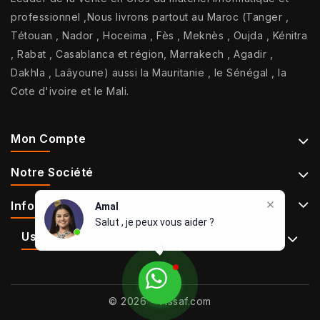
professionnel ,Nous livrons partout au Maroc (Tanger ,
Tétouan , Nador , Hoceima , Fès , Meknès , Oujda , Kénitra
, Rabat , Casablanca et région, Marrakech , Agadir ,
Dakhla , Laâyoune) aussi la Mauritanie , le Sénégal , la
Cote d'ivoire et le Mali.
Mon Compte
Notre Société
Informations De Contact
Amal
Salut , je peux vous aider ?
Use Full Links
© 2026 - Tissaf.com