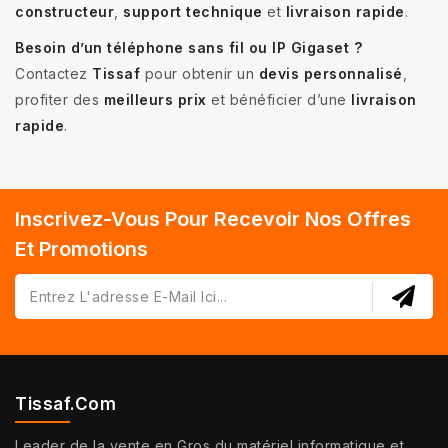
constructeur
,
support technique
et
livraison rapide
.
Besoin d’un téléphone sans fil ou IP Gigaset ?
Contactez
Tissaf
pour obtenir un
devis personnalisé
,
profiter des
meilleurs prix
et bénéficier d’une
livraison
rapide
.
Inscrivez-Vous Pour Recevoir Nos Offres
Et Promotions
Tissaf.com
Leader de la vente en Gros du matériel informatique et