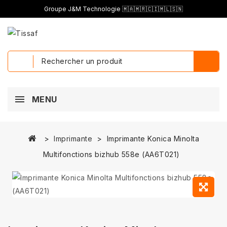
Groupe J&M Technologie 🇲🇦🇲🇷🇨🇮🇲🇱🇸🇳
MENU
Imprimante
Imprimante Konica Minolta
Multifonctions bizhub 558e (AA6T021)