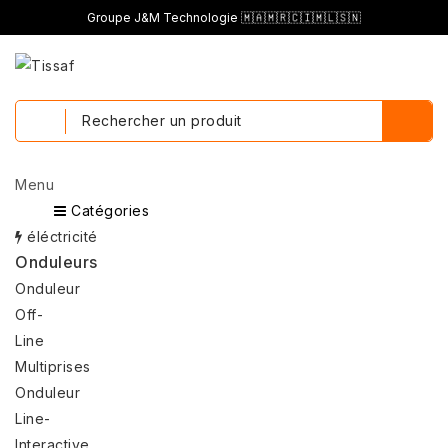
Groupe J&M Technologie 🇲🇦🇲🇷🇨🇮🇲🇱🇸🇳
Menu
Menu
Catégories
Retour
éléctricité
Onduleurs
Onduleur
Off-
Line
Multiprises
Onduleur
Line-
Interactive