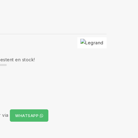
restent en stock!
 via
WHATSAPP