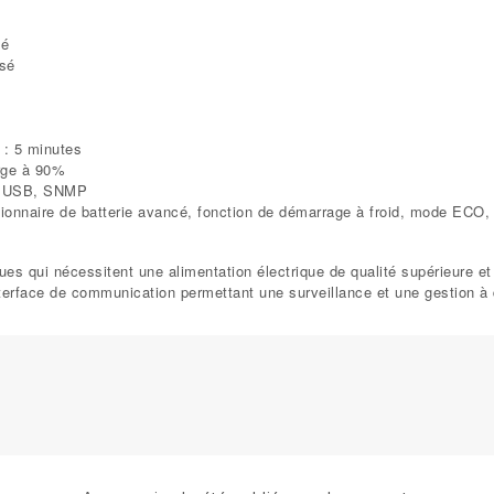
sé
asé
 : 5 minutes
rge à 90%
2, USB, SNMP
estionnaire de batterie avancé, fonction de démarrage à froid, mode 
ques qui nécessitent une alimentation électrique de qualité supérieure e
terface de communication permettant une surveillance et une gestion à d