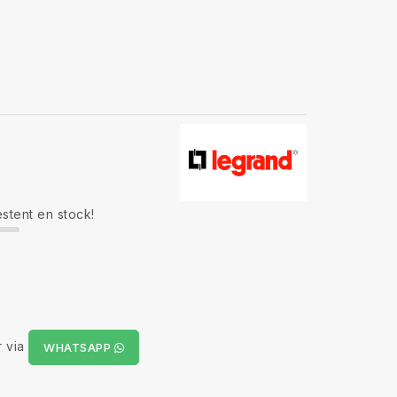
estent en stock!
 via
WHATSAPP