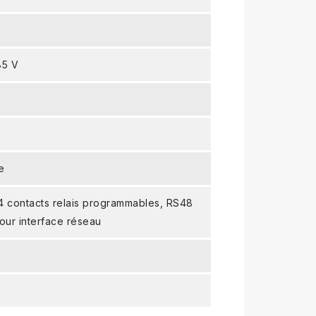
85 V
e
4 contacts relais programmables, RS48
our interface réseau