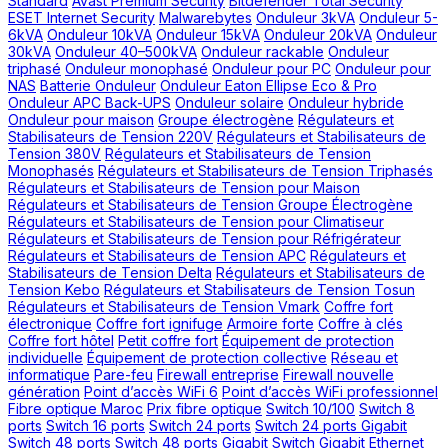
Standard
Avast Premium Security
Bitdefender Total Security
ESET Internet Security
Malwarebytes
Onduleur 3kVA
Onduleur 5-
6kVA
Onduleur 10kVA
Onduleur 15kVA
Onduleur 20kVA
Onduleur
30kVA
Onduleur 40–500kVA
Onduleur rackable
Onduleur
triphasé
Onduleur monophasé
Onduleur pour PC
Onduleur pour
NAS
Batterie Onduleur
Onduleur Eaton Ellipse Eco & Pro
Onduleur APC Back-UPS
Onduleur solaire
Onduleur hybride
Onduleur pour maison
Groupe électrogène
Régulateurs et
Stabilisateurs de Tension 220V
Régulateurs et Stabilisateurs de
Tension 380V
Régulateurs et Stabilisateurs de Tension
Monophasés
Régulateurs et Stabilisateurs de Tension Triphasés
Régulateurs et Stabilisateurs de Tension pour Maison
Régulateurs et Stabilisateurs de Tension Groupe Électrogène
Régulateurs et Stabilisateurs de Tension pour Climatiseur
Régulateurs et Stabilisateurs de Tension pour Réfrigérateur
Régulateurs et Stabilisateurs de Tension APC
Régulateurs et
Stabilisateurs de Tension Delta
Régulateurs et Stabilisateurs de
Tension Kebo
Régulateurs et Stabilisateurs de Tension Tosun
Régulateurs et Stabilisateurs de Tension Vmark
Coffre fort
électronique
Coffre fort ignifuge
Armoire forte
Coffre à clés
Coffre fort hôtel
Petit coffre fort
Équipement de protection
individuelle
Équipement de protection collective
Réseau et
informatique
Pare-feu
Firewall entreprise
Firewall nouvelle
génération
Point d’accès WiFi 6
Point d’accès WiFi professionnel
Fibre optique Maroc
Prix fibre optique
Switch 10/100
Switch 8
ports
Switch 16 ports
Switch 24 ports
Switch 24 ports Gigabit
Switch 48 ports
Switch 48 ports Gigabit
Switch Gigabit Ethernet