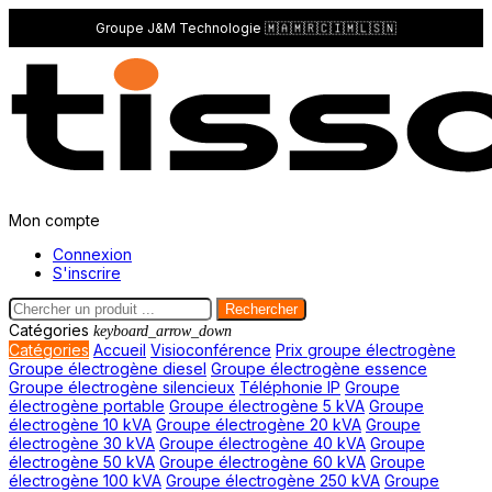
Groupe J&M Technologie 🇲🇦🇲🇷🇨🇮🇲🇱🇸🇳
Mon compte
Connexion
S'inscrire
Rechercher
Catégories
keyboard_arrow_down
Catégories
Accueil
Visioconférence
Prix groupe électrogène
Groupe électrogène diesel
Groupe électrogène essence
Groupe électrogène silencieux
Téléphonie IP
Groupe
électrogène portable
Groupe électrogène 5 kVA
Groupe
électrogène 10 kVA
Groupe électrogène 20 kVA
Groupe
électrogène 30 kVA
Groupe électrogène 40 kVA
Groupe
électrogène 50 kVA
Groupe électrogène 60 kVA
Groupe
électrogène 100 kVA
Groupe électrogène 250 kVA
Groupe