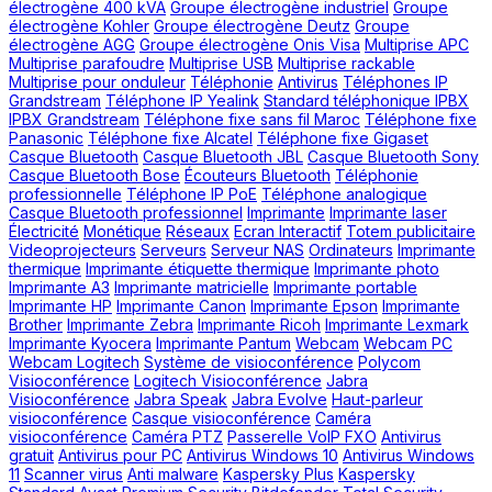
électrogène 400 kVA
Groupe électrogène industriel
Groupe
électrogène Kohler
Groupe électrogène Deutz
Groupe
électrogène AGG
Groupe électrogène Onis Visa
Multiprise APC
Multiprise parafoudre
Multiprise USB
Multiprise rackable
Multiprise pour onduleur
Téléphonie
Antivirus
Téléphones IP
Grandstream
Téléphone IP Yealink
Standard téléphonique IPBX
IPBX Grandstream
Téléphone fixe sans fil Maroc
Téléphone fixe
Panasonic
Téléphone fixe Alcatel
Téléphone fixe Gigaset
Casque Bluetooth
Casque Bluetooth JBL
Casque Bluetooth Sony
Casque Bluetooth Bose
Écouteurs Bluetooth
Téléphonie
professionnelle
Téléphone IP PoE
Téléphone analogique
Casque Bluetooth professionnel
Imprimante
Imprimante laser
Électricité
Monétique
Réseaux
Ecran Interactif
Totem publicitaire
Videoprojecteurs
Serveurs
Serveur NAS
Ordinateurs
Imprimante
thermique
Imprimante étiquette thermique
Imprimante photo
Imprimante A3
Imprimante matricielle
Imprimante portable
Imprimante HP
Imprimante Canon
Imprimante Epson
Imprimante
Brother
Imprimante Zebra
Imprimante Ricoh
Imprimante Lexmark
Imprimante Kyocera
Imprimante Pantum
Webcam
Webcam PC
Webcam Logitech
Système de visioconférence
Polycom
Visioconférence
Logitech Visioconférence
Jabra
Visioconférence
Jabra Speak
Jabra Evolve
Haut-parleur
visioconférence
Casque visioconférence
Caméra
visioconférence
Caméra PTZ
Passerelle VoIP FXO
Antivirus
gratuit
Antivirus pour PC
Antivirus Windows 10
Antivirus Windows
11
Scanner virus
Anti malware
Kaspersky Plus
Kaspersky