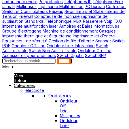
cartouche d’encre
Pc portables
Téléphones IP
Téléphone Fixe
sans fil
Multiprises
Imprimante Multifonction
PC bureau
Coffre fort
Switch et Commutateurs Réseau
Régulateurs et Stabilisateurs de
Tension
Firewall
Compteuse de monnaie
imprimante de
sublimation
Standards Téléphonique IPBX
Passerelle Voip FXO
Imprimante multifonction laser
Armoires et Baies Informatiques
Groupe électrogène
Machine de conditionnement
Casques
Imprimante thermique et étiqueteuse
Imprimante jet d’encre
Equipement de sécurité
Gestion de file d’attente
Scanner
Switch
POE
Onduleur Off-Line
Onduleur Line-Interactive
Switch
Administrable
Switch Non Administrable
Onduleur On-Line
Accessoires pour onduleurs
Switch Gigabit
Switch SFP
search
Menu
Menu
Retour
Catégories
éléctricité
Onduleurs
Onduleur
Off-
Line
Multiprises
Onduleur
Line-