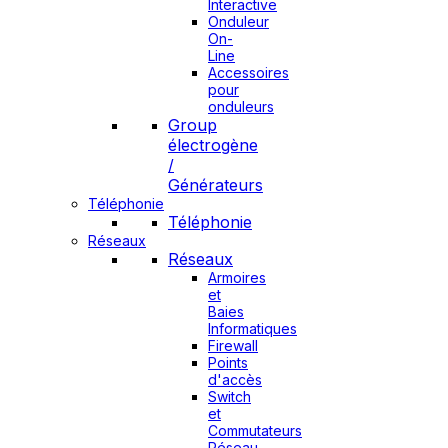
Interactive
Onduleur
On-
Line
Accessoires
pour
onduleurs
Group
électrogène
/
Générateurs
Téléphonie
Téléphonie
Réseaux
Réseaux
Armoires
et
Baies
Informatiques
Firewall
Points
d'accès
Switch
et
Commutateurs
Réseau