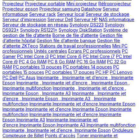
Projecteur
Projecteur portable
Mini projecteur
Rétroprojecteur
Projecteur epson
Projecteur samsung
Datashow
Serveur
informatique
Serveur rack
Serveur local
Serveur de stockage
Serveur d’impression
Serveur Dell
Serveur HP
NAS informatique
Serveur de stockage en réseau
Synology DS223
Synology
DS923+
Synology RS1221+
Synology DiskStation
Système de
gestion de file d’attente
Borne de file d’attente
Gestion file
d’attente hôpital
Gestion file d’attente banque
Gestion file
d’attente ZKTeco
Stations de travail professionnelles
Mini PC
professionnels
Unités centrales
Écrans PC professionnels
PC
Gamer
PC Intel Core i3
PC Intel Core i5
PC Intel Core i7
PC Intel
Core i9
PC 4 Go RAM
PC 8 Go RAM
PC 16 Go RAM
PC 32 Go
RAM
PC portables 13 pouces
PC portables 14 pouces
PC
portables 15 pouces
PC portables 17 pouces
PC HP
PC Lenovo
PC Dell
PC Asus
Imprimante , Imprimante jet d’encre , Imprimante
Epson
Imprimante , Imprimante jet d’encre , Imprimante Epson ,
Imprimante multifonction
Imprimante , Imprimante jet d’encre ,
Imprimante Epson , Imprimante A3
Imprimante , Imprimante jet
d’encre , Imprimante Epson , Imprimante A3 , Imprimante
multifonction
Imprimante,Imprimante jet d’encre,Imprimante Epson
Imprimante,Imprimante jet d’encre,Imprimante Epson,Imprimante
multifonction
Imprimante,Imprimante jet d’encre,Imprimante
Epson,Imprimante A3
Imprimante,Imprimante jet
d’encre,Imprimante Epson,Imprimante A3,Imprimante multifonction
Imprimante, Imprimante jet d’encre, Imprimante Epson
Onduleurs
Compteuse de Billet
Points d'accès
Toner imprimante et