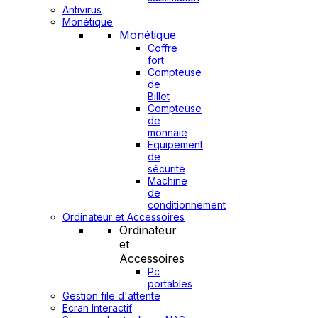
Antivirus
Monétique
Monétique
Coffre
fort
Compteuse
de
Billet
Compteuse
de
monnaie
Equipement
de
sécurité
Machine
de
conditionnement
Ordinateur et Accessoires
Ordinateur
et
Accessoires
Pc
portables
Gestion file d'attente
Ecran Interactif