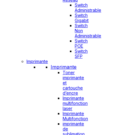
Switch
Administrable
Switch
Gigabit
Switch
Non
Administrable
Switch
POE
Switch
SFP
Imprimante
Imprimante
Toner
imprimante
et
cartouche
d’encre
Imprimante
multifonction
laser
Imprimante
Multifonction
imprimante
de
sublimation