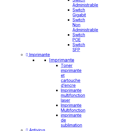
Administrable
Switch
Gigabit
Switch
Non
Administrable
Switch
POE
Switch
SFP
Imprimante
Imprimante
Toner
imprimante
et
cartouche
d’encre
Imprimante
multifonction
laser
Imprimante
Multifonction
imprimante
de
sublimation
Antivirus