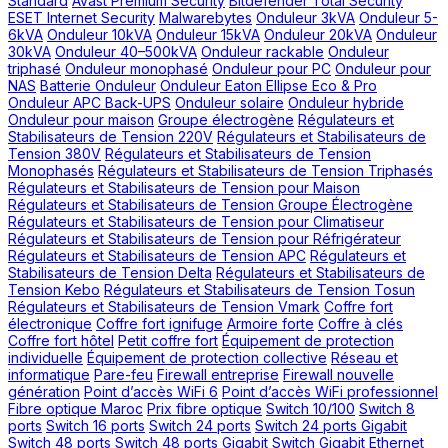
Standard
Avast Premium Security
Bitdefender Total Security
ESET Internet Security
Malwarebytes
Onduleur 3kVA
Onduleur 5-
6kVA
Onduleur 10kVA
Onduleur 15kVA
Onduleur 20kVA
Onduleur
30kVA
Onduleur 40–500kVA
Onduleur rackable
Onduleur
triphasé
Onduleur monophasé
Onduleur pour PC
Onduleur pour
NAS
Batterie Onduleur
Onduleur Eaton Ellipse Eco & Pro
Onduleur APC Back-UPS
Onduleur solaire
Onduleur hybride
Onduleur pour maison
Groupe électrogène
Régulateurs et
Stabilisateurs de Tension 220V
Régulateurs et Stabilisateurs de
Tension 380V
Régulateurs et Stabilisateurs de Tension
Monophasés
Régulateurs et Stabilisateurs de Tension Triphasés
Régulateurs et Stabilisateurs de Tension pour Maison
Régulateurs et Stabilisateurs de Tension Groupe Électrogène
Régulateurs et Stabilisateurs de Tension pour Climatiseur
Régulateurs et Stabilisateurs de Tension pour Réfrigérateur
Régulateurs et Stabilisateurs de Tension APC
Régulateurs et
Stabilisateurs de Tension Delta
Régulateurs et Stabilisateurs de
Tension Kebo
Régulateurs et Stabilisateurs de Tension Tosun
Régulateurs et Stabilisateurs de Tension Vmark
Coffre fort
électronique
Coffre fort ignifuge
Armoire forte
Coffre à clés
Coffre fort hôtel
Petit coffre fort
Équipement de protection
individuelle
Équipement de protection collective
Réseau et
informatique
Pare-feu
Firewall entreprise
Firewall nouvelle
génération
Point d’accès WiFi 6
Point d’accès WiFi professionnel
Fibre optique Maroc
Prix fibre optique
Switch 10/100
Switch 8
ports
Switch 16 ports
Switch 24 ports
Switch 24 ports Gigabit
Switch 48 ports
Switch 48 ports Gigabit
Switch Gigabit Ethernet