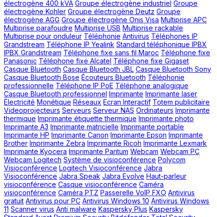
électrogène 400 kVA
Groupe électrogène industriel
Groupe
électrogène Kohler
Groupe électrogène Deutz
Groupe
électrogène AGG
Groupe électrogène Onis Visa
Multiprise APC
Multiprise parafoudre
Multiprise USB
Multiprise rackable
Multiprise pour onduleur
Téléphonie
Antivirus
Téléphones IP
Grandstream
Téléphone IP Yealink
Standard téléphonique IPBX
IPBX Grandstream
Téléphone fixe sans fil Maroc
Téléphone fixe
Panasonic
Téléphone fixe Alcatel
Téléphone fixe Gigaset
Casque Bluetooth
Casque Bluetooth JBL
Casque Bluetooth Sony
Casque Bluetooth Bose
Écouteurs Bluetooth
Téléphonie
professionnelle
Téléphone IP PoE
Téléphone analogique
Casque Bluetooth professionnel
Imprimante
Imprimante laser
Électricité
Monétique
Réseaux
Ecran Interactif
Totem publicitaire
Videoprojecteurs
Serveurs
Serveur NAS
Ordinateurs
Imprimante
thermique
Imprimante étiquette thermique
Imprimante photo
Imprimante A3
Imprimante matricielle
Imprimante portable
Imprimante HP
Imprimante Canon
Imprimante Epson
Imprimante
Brother
Imprimante Zebra
Imprimante Ricoh
Imprimante Lexmark
Imprimante Kyocera
Imprimante Pantum
Webcam
Webcam PC
Webcam Logitech
Système de visioconférence
Polycom
Visioconférence
Logitech Visioconférence
Jabra
Visioconférence
Jabra Speak
Jabra Evolve
Haut-parleur
visioconférence
Casque visioconférence
Caméra
visioconférence
Caméra PTZ
Passerelle VoIP FXO
Antivirus
gratuit
Antivirus pour PC
Antivirus Windows 10
Antivirus Windows
11
Scanner virus
Anti malware
Kaspersky Plus
Kaspersky