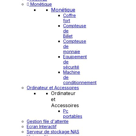
Monétique
Monétique
Coffre
fort
Compteuse
de
Billet
Compteuse
de
monnaie
Equipement
de
sécurité
Machine
de
conditionnement
Ordinateur et Accessoires
Ordinateur
et
Accessoires
Pc
portables
Gestion file d'attente
Ecran Interactif
Serveur de stockage NAS