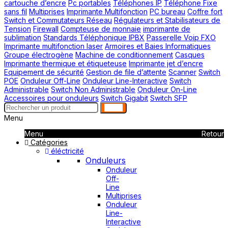
cartouche d’encre
Pc portables
Téléphones IP
Téléphone Fixe
sans fil
Multiprises
Imprimante Multifonction
PC bureau
Coffre fort
Switch et Commutateurs Réseau
Régulateurs et Stabilisateurs de
Tension
Firewall
Compteuse de monnaie
imprimante de
sublimation
Standards Téléphonique IPBX
Passerelle Voip FXO
Imprimante multifonction laser
Armoires et Baies Informatiques
Groupe électrogène
Machine de conditionnement
Casques
Imprimante thermique et étiqueteuse
Imprimante jet d’encre
Equipement de sécurité
Gestion de file d’attente
Scanner
Switch
POE
Onduleur Off-Line
Onduleur Line-Interactive
Switch
Administrable
Switch Non Administrable
Onduleur On-Line
Accessoires pour onduleurs
Switch Gigabit
Switch SFP
search
Menu
Menu
Retour
Catégories
éléctricité
Onduleurs
Onduleur
Off-
Line
Multiprises
Onduleur
Line-
Interactive