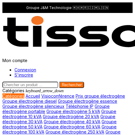
Groupe J&M Technologie 🇲🇦🇲🇷🇨🇮🇲🇱🇸🇳
Mon compte
Connexion
S'inscrire
Rechercher
Catégories
keyboard_arrow_down
Catégories
Accueil
Visioconférence
Prix groupe électrogène
Groupe électrogène diesel
Groupe électrogène essence
Groupe électrogène silencieux
Téléphonie IP
Groupe
électrogène portable
Groupe électrogène 5 kVA
Groupe
électrogène 10 kVA
Groupe électrogène 20 kVA
Groupe
électrogène 30 kVA
Groupe électrogène 40 kVA
Groupe
électrogène 50 kVA
Groupe électrogène 60 kVA
Groupe
électrogène 100 kVA
Groupe électrogène 250 kVA
Groupe