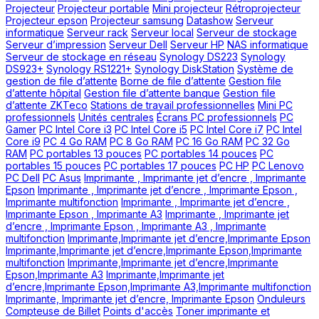
Projecteur
Projecteur portable
Mini projecteur
Rétroprojecteur
Projecteur epson
Projecteur samsung
Datashow
Serveur
informatique
Serveur rack
Serveur local
Serveur de stockage
Serveur d’impression
Serveur Dell
Serveur HP
NAS informatique
Serveur de stockage en réseau
Synology DS223
Synology
DS923+
Synology RS1221+
Synology DiskStation
Système de
gestion de file d’attente
Borne de file d’attente
Gestion file
d’attente hôpital
Gestion file d’attente banque
Gestion file
d’attente ZKTeco
Stations de travail professionnelles
Mini PC
professionnels
Unités centrales
Écrans PC professionnels
PC
Gamer
PC Intel Core i3
PC Intel Core i5
PC Intel Core i7
PC Intel
Core i9
PC 4 Go RAM
PC 8 Go RAM
PC 16 Go RAM
PC 32 Go
RAM
PC portables 13 pouces
PC portables 14 pouces
PC
portables 15 pouces
PC portables 17 pouces
PC HP
PC Lenovo
PC Dell
PC Asus
Imprimante , Imprimante jet d’encre , Imprimante
Epson
Imprimante , Imprimante jet d’encre , Imprimante Epson ,
Imprimante multifonction
Imprimante , Imprimante jet d’encre ,
Imprimante Epson , Imprimante A3
Imprimante , Imprimante jet
d’encre , Imprimante Epson , Imprimante A3 , Imprimante
multifonction
Imprimante,Imprimante jet d’encre,Imprimante Epson
Imprimante,Imprimante jet d’encre,Imprimante Epson,Imprimante
multifonction
Imprimante,Imprimante jet d’encre,Imprimante
Epson,Imprimante A3
Imprimante,Imprimante jet
d’encre,Imprimante Epson,Imprimante A3,Imprimante multifonction
Imprimante, Imprimante jet d’encre, Imprimante Epson
Onduleurs
Compteuse de Billet
Points d'accès
Toner imprimante et