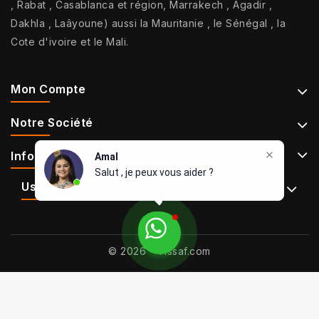
, Rabat , Casablanca et région, Marrakech , Agadir ,
Dakhla , Laâyoune) aussi la Mauritanie , le Sénégal , la
Cote d'ivoire et le Mali.
Mon Compte
Notre Société
Informations De Contact
Amal
Salut , je peux vous aider ?
Use Full Links
© 2026 - Tissaf.com