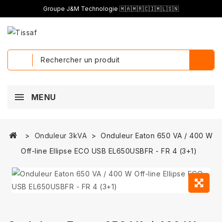
Groupe J&M Technologie 🇲🇦🇲🇷🇨🇮🇲🇱🇸🇳
MENU
Onduleur 3kVA
Onduleur Eaton 650 VA / 400 W
Off-line Ellipse ECO USB EL650USBFR - FR 4 (3+1)