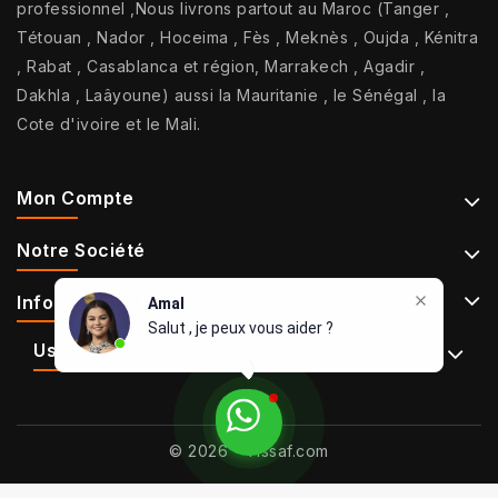
professionnel ,Nous livrons partout au Maroc (Tanger ,
Tétouan , Nador , Hoceima , Fès , Meknès , Oujda , Kénitra
, Rabat , Casablanca et région, Marrakech , Agadir ,
Dakhla , Laâyoune) aussi la Mauritanie , le Sénégal , la
Cote d'ivoire et le Mali.
Mon Compte
Notre Société
Informations De Contact
Amal
Salut , je peux vous aider ?
Use Full Links
© 2026 - Tissaf.com