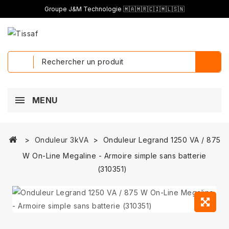
Groupe J&M Technologie 🇲🇦🇲🇷🇨🇮🇲🇱🇸🇳
MENU
Onduleur 3kVA
Onduleur Legrand 1250 VA / 875
W On-Line Megaline - Armoire simple sans batterie
(310351)