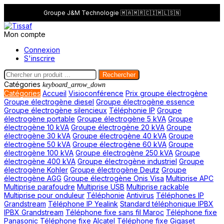
Groupe J&M Technologie 🇲🇦🇲🇷🇨🇮🇲🇱🇸🇳
Mon compte
Connexion
S'inscrire
Rechercher
Catégories
keyboard_arrow_down
Catégories
Accueil
Visioconférence
Prix groupe électrogène
Groupe électrogène diesel
Groupe électrogène essence
Groupe électrogène silencieux
Téléphonie IP
Groupe
électrogène portable
Groupe électrogène 5 kVA
Groupe
électrogène 10 kVA
Groupe électrogène 20 kVA
Groupe
électrogène 30 kVA
Groupe électrogène 40 kVA
Groupe
électrogène 50 kVA
Groupe électrogène 60 kVA
Groupe
électrogène 100 kVA
Groupe électrogène 250 kVA
Groupe
électrogène 400 kVA
Groupe électrogène industriel
Groupe
électrogène Kohler
Groupe électrogène Deutz
Groupe
électrogène AGG
Groupe électrogène Onis Visa
Multiprise APC
Multiprise parafoudre
Multiprise USB
Multiprise rackable
Multiprise pour onduleur
Téléphonie
Antivirus
Téléphones IP
Grandstream
Téléphone IP Yealink
Standard téléphonique IPBX
IPBX Grandstream
Téléphone fixe sans fil Maroc
Téléphone fixe
Panasonic
Téléphone fixe Alcatel
Téléphone fixe Gigaset