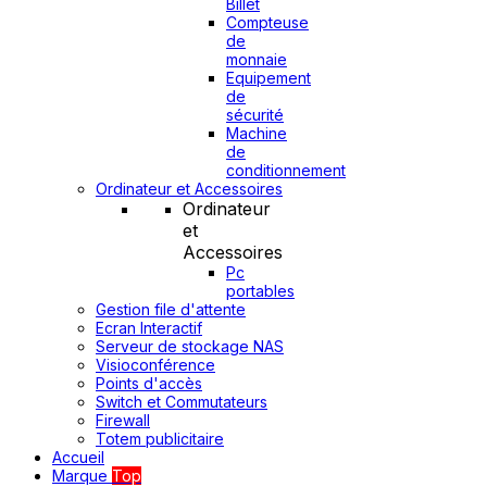
Billet
Compteuse
de
monnaie
Equipement
de
sécurité
Machine
de
conditionnement
Ordinateur et Accessoires
Ordinateur
et
Accessoires
Pc
portables
Gestion file d'attente
Ecran Interactif
Serveur de stockage NAS
Visioconférence
Points d'accès
Switch et Commutateurs
Firewall
Totem publicitaire
Accueil
Marque
Top