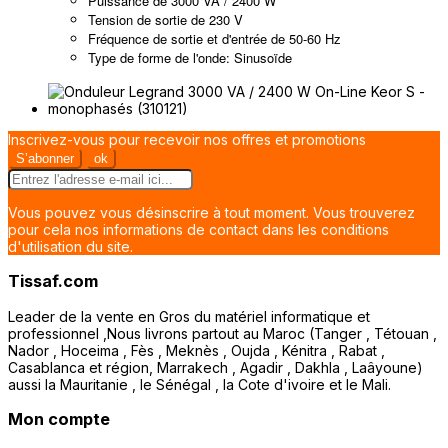
Puissance de 3000 VA / 2400 W
Tension de sortie de 230 V
Fréquence de sortie et d'entrée de 50-60 Hz
Type de forme de l'onde: Sinusoïde
Inscrivez-vous pour recevoir nos offres et promotions
Vous pouvez vous désinscrire à tout moment. Vous trouverez
pour cela nos informations de contact dans les conditions
d'utilisation du site.
Tissaf.com
Leader de la vente en Gros du matériel informatique et
professionnel ,Nous livrons partout au Maroc (Tanger , Tétouan ,
Nador , Hoceima , Fès , Meknès , Oujda , Kénitra , Rabat ,
Casablanca et région, Marrakech , Agadir , Dakhla , Laâyoune)
aussi la Mauritanie , le Sénégal , la Cote d'ivoire et le Mali.
Mon compte