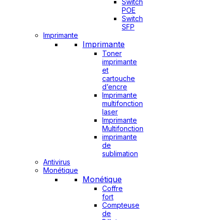
Switch
POE
Switch
SFP
Imprimante
Imprimante
Toner
imprimante
et
cartouche
d’encre
Imprimante
multifonction
laser
Imprimante
Multifonction
imprimante
de
sublimation
Antivirus
Monétique
Monétique
Coffre
fort
Compteuse
de