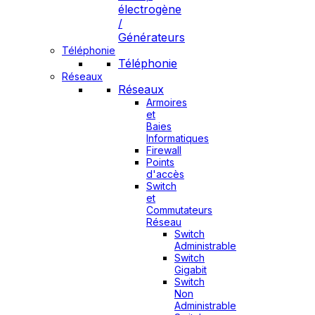
électrogène
/
Générateurs
Téléphonie
Téléphonie
Réseaux
Réseaux
Armoires
et
Baies
Informatiques
Firewall
Points
d'accès
Switch
et
Commutateurs
Réseau
Switch
Administrable
Switch
Gigabit
Switch
Non
Administrable