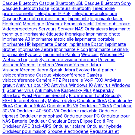
Casque Bluetooth
Casque Bluetooth JBL
Casque Bluetooth Sony
Casque Bluetooth Bose
Écouteurs Bluetooth
Téléphonie
professionnelle
Téléphone IP PoE
Téléphone analogique
Casque Bluetooth professionnel
Imprimante
Imprimante laser
Électricité
Monétique
Réseaux
Ecran Interactif
Totem publicitaire
Videoprojecteurs
Serveurs
Serveur NAS
Ordinateurs
Imprimante
thermique
Imprimante étiquette thermique
Imprimante photo
Imprimante A3
Imprimante matricielle
Imprimante portable
Imprimante HP
Imprimante Canon
Imprimante Epson
Imprimante
Brother
Imprimante Zebra
Imprimante Ricoh
Imprimante Lexmark
Imprimante Kyocera
Imprimante Pantum
Webcam
Webcam PC
Webcam Logitech
Système de visioconférence
Polycom
Visioconférence
Logitech Visioconférence
Jabra
Visioconférence
Jabra Speak
Jabra Evolve
Haut-parleur
visioconférence
Casque visioconférence
Caméra
visioconférence
Caméra PTZ
Passerelle VoIP FXO
Antivirus
gratuit
Antivirus pour PC
Antivirus Windows 10
Antivirus Windows
11
Scanner virus
Anti malware
Kaspersky Plus
Kaspersky
Standard
Avast Premium Security
Bitdefender Total Security
ESET Internet Security
Malwarebytes
Onduleur 3kVA
Onduleur 5-
6kVA
Onduleur 10kVA
Onduleur 15kVA
Onduleur 20kVA
Onduleur
30kVA
Onduleur 40–500kVA
Onduleur rackable
Onduleur
triphasé
Onduleur monophasé
Onduleur pour PC
Onduleur pour
NAS
Batterie Onduleur
Onduleur Eaton Ellipse Eco & Pro
Onduleur APC Back-UPS
Onduleur solaire
Onduleur hybride
Onduleur pour maison
Groupe électrogène
Régulateurs et