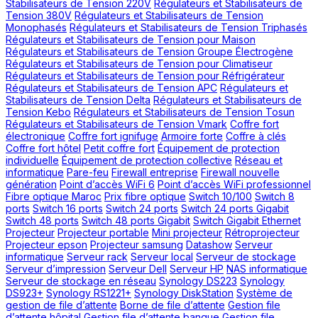
Stabilisateurs de Tension 220V
Régulateurs et Stabilisateurs de
Tension 380V
Régulateurs et Stabilisateurs de Tension
Monophasés
Régulateurs et Stabilisateurs de Tension Triphasés
Régulateurs et Stabilisateurs de Tension pour Maison
Régulateurs et Stabilisateurs de Tension Groupe Électrogène
Régulateurs et Stabilisateurs de Tension pour Climatiseur
Régulateurs et Stabilisateurs de Tension pour Réfrigérateur
Régulateurs et Stabilisateurs de Tension APC
Régulateurs et
Stabilisateurs de Tension Delta
Régulateurs et Stabilisateurs de
Tension Kebo
Régulateurs et Stabilisateurs de Tension Tosun
Régulateurs et Stabilisateurs de Tension Vmark
Coffre fort
électronique
Coffre fort ignifuge
Armoire forte
Coffre à clés
Coffre fort hôtel
Petit coffre fort
Équipement de protection
individuelle
Équipement de protection collective
Réseau et
informatique
Pare-feu
Firewall entreprise
Firewall nouvelle
génération
Point d’accès WiFi 6
Point d’accès WiFi professionnel
Fibre optique Maroc
Prix fibre optique
Switch 10/100
Switch 8
ports
Switch 16 ports
Switch 24 ports
Switch 24 ports Gigabit
Switch 48 ports
Switch 48 ports Gigabit
Switch Gigabit Ethernet
Projecteur
Projecteur portable
Mini projecteur
Rétroprojecteur
Projecteur epson
Projecteur samsung
Datashow
Serveur
informatique
Serveur rack
Serveur local
Serveur de stockage
Serveur d’impression
Serveur Dell
Serveur HP
NAS informatique
Serveur de stockage en réseau
Synology DS223
Synology
DS923+
Synology RS1221+
Synology DiskStation
Système de
gestion de file d’attente
Borne de file d’attente
Gestion file
d’attente hôpital
Gestion file d’attente banque
Gestion file