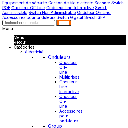
Equipement de sécurité
Gestion de file d’attente
Scanner
Switch
POE
Onduleur Off-Line
Onduleur Line-Interactive
Switch
Administrable
Switch Non Administrable
Onduleur On-Line
Accessoires pour onduleurs
Switch Gigabit
Switch SFP
search
Menu
Menu
Retour
Catégories
éléctricité
Onduleurs
Onduleur
Off-
Line
Multiprises
Onduleur
Line-
Interactive
Onduleur
On-
Line
Accessoires
pour
onduleurs
Group