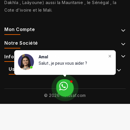
Dakhla , Laâyoune) aussi la Mauritanie , le Sénégal , la
Cote d'ivoire et le Mali.
Mon Compte
Notre Société
Informations De Contact
Amal
Salut , je peux vous aider ?
Use Full Links
© 2026 - Tissaf.com