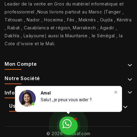
Leader de la vente en Gros du matériel informatique et
professionnel ,Nous livrons partout au Maroc (Tanger ,
Tétouan , Nador , Hoceima , Fès , Meknès , Oujda , Kénitra
, Rabat , Casablanca et région, Marrakech , Agadir ,
Dakhla , Laâyoune) aussi la Mauritanie , le Sénégal , la
Cote d'ivoire et le Mali.
Mon Compte
Notre Société
Informations De Contact
Amal
Salut , je peux vous aider ?
Use Full Links
© 2026 - Tissaf.com