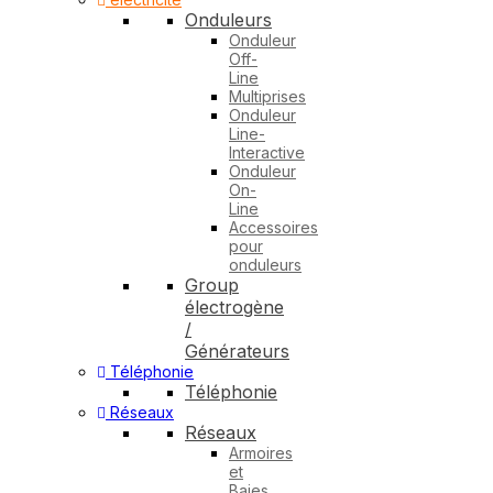
Onduleurs
Onduleur
Off-
Line
Multiprises
Onduleur
Line-
Interactive
Onduleur
On-
Line
Accessoires
pour
onduleurs
Group
électrogène
/
Générateurs
Téléphonie
Téléphonie
Réseaux
Réseaux
Armoires
et
Baies