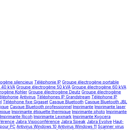
rogène silencieux
Téléphonie IP
Groupe électrogène portable
 40 kVA
Groupe électrogène 50 kVA
Groupe électrogène 60 kVA
rogène Kohler
Groupe électrogène Deutz
Groupe électrogène
éléphonie
Antivirus
Téléphones IP Grandstream
Téléphone IP
l
Téléphone fixe Gigaset
Casque Bluetooth
Casque Bluetooth JBL
ique
Casque Bluetooth professionnel
Imprimante
Imprimante laser
rmique
Imprimante étiquette thermique
Imprimante photo
Imprimante
Imprimante Ricoh
Imprimante Lexmark
Imprimante Kyocera
nférence
Jabra Visioconférence
Jabra Speak
Jabra Evolve
Haut-
 pour PC
Antivirus Windows 10
Antivirus Windows 11
Scanner virus