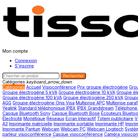
Mon compte
Connexion
S'inscrire
Rechercher
Catégories
keyboard_arrow_down
Catégories
Accueil
Visioconférence
Prix groupe électrogène
Grou
Groupe électrogène 5 kVA
Groupe électrogène 10 kVA
Groupe él
Groupe électrogène 100 kVA
Groupe électrogène 250 kVA
Group
AGG
Groupe électrogène Onis Visa
Multiprise APC
Multiprise para
Yealink
Standard téléphonique IPBX
IPBX Grandstream
Téléphone f
Casque Bluetooth Sony
Casque Bluetooth Bose
Écouteurs Bluetoo
Électricité
Monétique
Réseaux
Ecran Interactif
Totem publicitaire
V
A3
Imprimante matricielle
Imprimante portable
Imprimante HP
Impri
Imprimante Pantum
Webcam
Webcam PC
Webcam Logitech
Systè
parleur visioconférence
Casque visioconférence
Caméra visioco