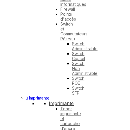
Informatiques
Firewall
Points
d'accès
Switch
et
Commutateurs
Réseau
Switch
Administrable
Switch
Gigabit
Switch
Non
Administrable
Switch
POE
Switch
SFP
Imprimante
Imprimante
Toner
imprimante
et
cartouche
d’encre