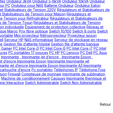
tes
Onduleur 3kVA
Onduleur 5-6kVA
Onduleur 10kVA
Onduleur
our PC
Onduleur pour NAS
Batterie Onduleur
Onduleur Eaton
et Stabilisateurs de Tension 220V
Régulateurs et Stabilisateurs de
t Stabilisateurs de Tension pour Maison
Régulateurs et
 de Tension pour Réfrigérateur
Régulateurs et Stabilisateurs de
urs de Tension Tosun
Régulateurs et Stabilisateurs de Tension
on individuelle
Équipement de protection collective
Réseau et
ique Maroc
Prix fibre optique
Switch 10/100
Switch 8 ports
Switch
portable
Mini projecteur
Rétroprojecteur
Projecteur epson
ll
Serveur HP
NAS informatique
Serveur de stockage en réseau
te
Gestion file d’attente hôpital
Gestion file d’attente banque
 Gamer
PC Intel Core i3
PC Intel Core i5
PC Intel Core i7
PC Intel
ouces
PC portables 17 pouces
PC HP
PC Lenovo
PC Dell
PC Asus
Imprimante , Imprimante jet d’encre , Imprimante Epson ,
et d’encre,Imprimante Epson
Imprimante,Imprimante jet
mante jet d’encre,Imprimante Epson,Imprimante A3,Imprimante
 cartouche d’encre
Pc portables
Téléphones IP
Téléphone Fixe
nsion
Firewall
Compteuse de monnaie
imprimante de sublimation
e
Machine de conditionnement
Casques
Imprimante thermique et
ine-Interactive
Switch Administrable
Switch Non Administrable
Retour