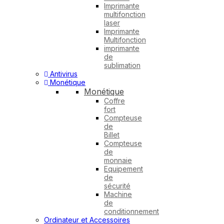
Imprimante
multifonction
laser
Imprimante
Multifonction
imprimante
de
sublimation
Antivirus
Monétique
Monétique
Coffre
fort
Compteuse
de
Billet
Compteuse
de
monnaie
Equipement
de
sécurité
Machine
de
conditionnement
Ordinateur et Accessoires