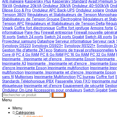
Anti malware
Kaspersky Plus
Kaspersky Standard
Avast Premium S
15kVA
Onduleur 20kVA
Onduleur 30kVA
Onduleur 40–500kVA
Ond
Ellipse Eco & Pro
Onduleur APC Back-UPS
Onduleur solaire
Ondule
Tension 380V
Régulateurs et Stabilisateurs de Tension Monophas
Stabilisateurs de Tension Groupe Électrogène
Régulateurs et Stab
Tension APC
Régulateurs et Stabilisateurs de Tension Delta
Régula
Vmark
Coffre fort électronique
Coffre fort ignifuge
Armoire forte
C
informatique
Pare-feu
Firewall entreprise
Firewall nouvelle généra
16 ports
Switch 24 ports
Switch 24 ports Gigabit
Switch 48 ports
Sw
Projecteur samsung
Datashow
Serveur informatique
Serveur rack
Synology DS223
Synology DS923+
Synology RS1221+
Synology Di
Gestion file d’attente ZKTeco
Stations de travail professionnelles
M
Core i9
PC 4 Go RAM
PC 8 Go RAM
PC 16 Go RAM
PC 32 Go RAM
Imprimante , Imprimante jet d’encre , Imprimante Epson
Imprimante ,
Imprimante A3
Imprimante , Imprimante jet d’encre , Imprimante Eps
d’encre,Imprimante Epson,Imprimante multifonction
Imprimante,Impr
multifonction
Imprimante, Imprimante jet d’encre, Imprimante Epson
sans fil
Multiprises
Imprimante Multifonction
PC bureau
Coffre fort
Standards Téléphonique IPBX
Passerelle Voip FXO
Imprimante mult
étiqueteuse
Imprimante jet d’encre
Equipement de sécurité
Gestion
Onduleur On-Line
Accessoires pour onduleurs
Switch Gigabit
Swit
search
Menu
Menu
Catégories
éléctricité