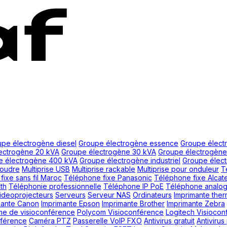
pe électrogène diesel
Groupe électrogène essence
Groupe élect
ectrogène 20 kVA
Groupe électrogène 30 kVA
Groupe électrogène
e électrogène 400 kVA
Groupe électrogène industriel
Groupe élect
foudre
Multiprise USB
Multiprise rackable
Multiprise pour onduleur
T
ixe sans fil Maroc
Téléphone fixe Panasonic
Téléphone fixe Alcate
th
Téléphonie professionnelle
Téléphone IP PoE
Téléphone analog
ideoprojecteurs
Serveurs
Serveur NAS
Ordinateurs
Imprimante the
mante Canon
Imprimante Epson
Imprimante Brother
Imprimante Zebra
me de visioconférence
Polycom Visioconférence
Logitech Visioco
nférence
Caméra PTZ
Passerelle VoIP FXO
Antivirus gratuit
Antivirus