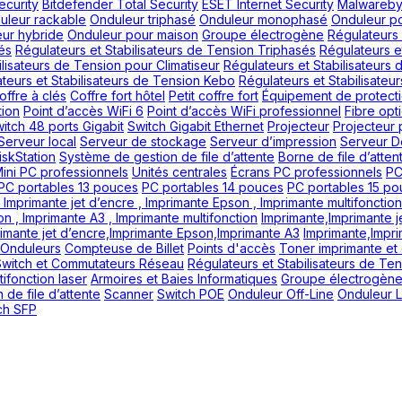
ecurity
Bitdefender Total Security
ESET Internet Security
Malwareby
uleur rackable
Onduleur triphasé
Onduleur monophasé
Onduleur p
ur hybride
Onduleur pour maison
Groupe électrogène
Régulateurs 
és
Régulateurs et Stabilisateurs de Tension Triphasés
Régulateurs e
ilisateurs de Tension pour Climatiseur
Régulateurs et Stabilisateurs
teurs et Stabilisateurs de Tension Kebo
Régulateurs et Stabilisate
offre à clés
Coffre fort hôtel
Petit coffre fort
Équipement de protecti
tion
Point d’accès WiFi 6
Point d’accès WiFi professionnel
Fibre opt
itch 48 ports Gigabit
Switch Gigabit Ethernet
Projecteur
Projecteur 
Serveur local
Serveur de stockage
Serveur d’impression
Serveur De
skStation
Système de gestion de file d’attente
Borne de file d’atten
ini PC professionnels
Unités centrales
Écrans PC professionnels
PC
PC portables 13 pouces
PC portables 14 pouces
PC portables 15 p
 Imprimante jet d’encre , Imprimante Epson , Imprimante multifonction
on , Imprimante A3 , Imprimante multifonction
Imprimante,Imprimante j
imante jet d’encre,Imprimante Epson,Imprimante A3
Imprimante,Impri
Onduleurs
Compteuse de Billet
Points d'accès
Toner imprimante et
Switch et Commutateurs Réseau
Régulateurs et Stabilisateurs de Te
ifonction laser
Armoires et Baies Informatiques
Groupe électrogèn
 de file d’attente
Scanner
Switch POE
Onduleur Off-Line
Onduleur L
ch SFP