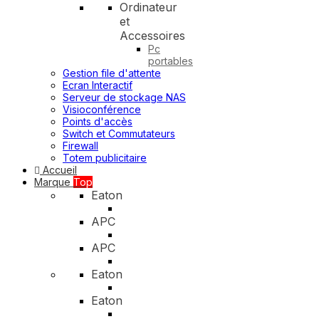
Ordinateur
et
Accessoires
Pc
portables
Gestion file d'attente
Ecran Interactif
Serveur de stockage NAS
Visioconférence
Points d'accès
Switch et Commutateurs
Firewall
Totem publicitaire
Accueil
Marque
Top
Eaton
APC
APC
Eaton
Eaton