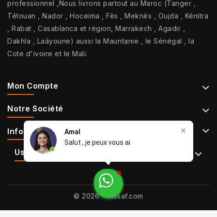
professionnel ,Nous livrons partout au Maroc (Tanger ,
Tétouan , Nador , Hoceima , Fès , Meknès , Oujda , Kénitra
, Rabat , Casablanca et région, Marrakech , Agadir ,
Dakhla , Laâyoune) aussi la Mauritanie , le Sénégal , la
Cote d'ivoire et le Mali.
Mon Compte
Notre Société
Informations De Contact
Amal
Salut , je peux vous aider
Use Full Links
© 2026 - Tissaf.com