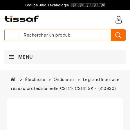
Groupe J&M Technologie 🇲🇦🇲🇷🇨🇮🇲🇱🇸🇳
MENU
Électricité
Onduleurs
Legrand Interface
réseau professionnelle CS141- CS141 SK - (310930)