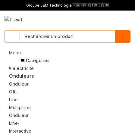
Groupe J&M Technologie 🇲🇦🇲🇷🇨🇮🇲🇱🇸🇳
Menu
Menu
Catégories
Retour
éléctricité
Onduleurs
Onduleur
Off-
Line
Multiprises
Onduleur
Line-
Interactive