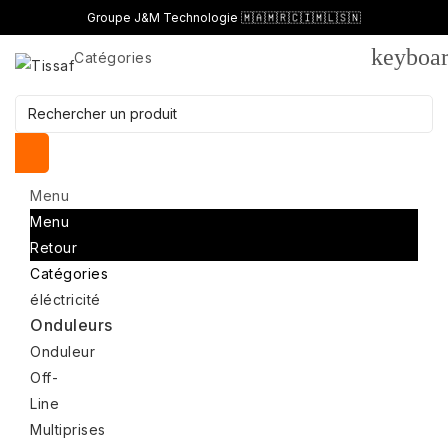
Groupe J&M Technologie 🇲🇦🇲🇷🇨🇮🇲🇱🇸🇳
keyboa
Catégories
Menu
Menu
Retour
Catégories
éléctricité
Onduleurs
Onduleur
Off-
Line
Multiprises