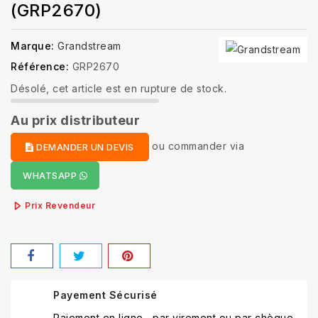
(GRP2670)
Marque:
Grandstream
Référence:
GRP2670
Désolé, cet article est en rupture de stock.
Au prix distributeur
ou
commander via
DEMANDER UN DEVIS
WHATSAPP
Prix Revendeur
Payement Sécurisé
Paiement en ligne , par virement ou par chèque