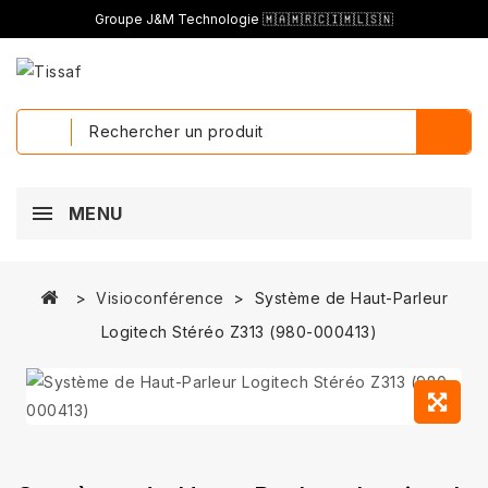
Groupe J&M Technologie 🇲🇦🇲🇷🇨🇮🇲🇱🇸🇳
MENU
Visioconférence
Système de Haut-Parleur
Logitech Stéréo Z313 (980-000413)