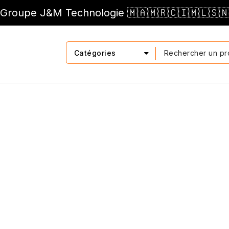
Groupe J&M Technologie 🇲🇦🇲🇷🇨🇮🇲🇱🇸
Catégories