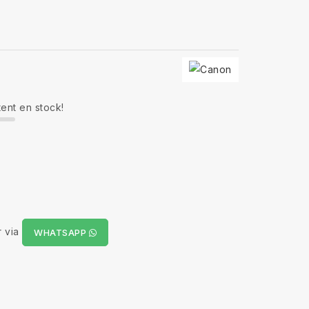
tent en stock!
 via
WHATSAPP