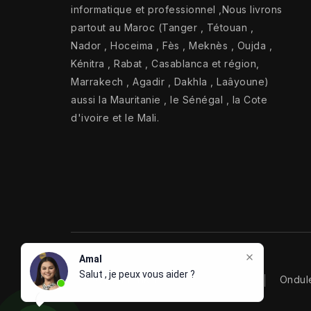
informatique et professionnel ,Nous livrons
partout au Maroc (Tanger , Tétouan ,
Nador , Hoceima , Fès , Meknès , Oujda ,
Kénitra , Rabat , Casablanca et région,
Marrakech , Agadir , Dakhla , Laâyoune)
aussi la Mauritanie , le Sénégal , la Cote
d'ivoire et le Mali.
Use Full Links
Onduleur Eaton
Ondul