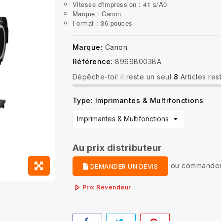
Vitesse d'impression : 41 s/A0
Marque : Canon
Format : 36 pouces
Marque:
Canon
Référence:
8966B003BA
Dépêche-toi! il reste un seul
8
Articles res
Type: Imprimantes & Multifonctions
Au prix distributeur
ou
commander
DEMANDER UN DEVIS
Prix Revendeur