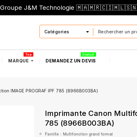
Groupe J&M Technologie 🇲🇦🇲🇷🇨🇮🇲🇱🇸
Catégories
Top
Gratuit
MARQUE
DEMANDEZ UN DEVIS
nction IMAGE PROGRAF IPF 785 (8966B003BA)
Imprimante Canon Multi
785 (8966B003BA)
Famille : Multifonction grand format